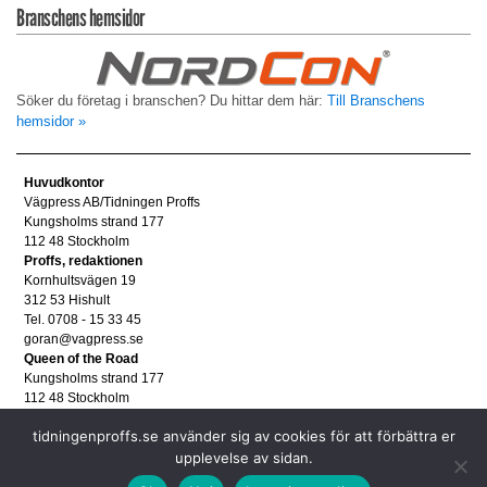
Branschens hemsidor
Söker du företag i branschen? Du hittar dem här:
Till Branschens
hemsidor »
Huvudkontor
Vägpress AB/Tidningen Proffs
Kungsholms strand 177
112 48 Stockholm
Proffs, redaktionen
Kornhultsvägen 19
312 53 Hishult
Tel. 0708 - 15 33 45
goran@vagpress.se
Queen of the Road
Kungsholms strand 177
112 48 Stockholm
Annonsera
tidningenproffs.se använder sig av cookies för att förbättra er
Tel. 08 - 653 83 80
annons@vagpress.se
upplevelse av sidan.
Personuppgifter