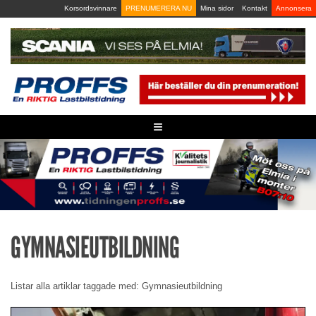
Skip
Korsordsvinnare
PRENUMERERA NU
Mina sidor
Kontakt
Annonsera
to
content
≡
GYMNASIEUTBILDNING
Listar alla artiklar taggade med: Gymnasieutbildning