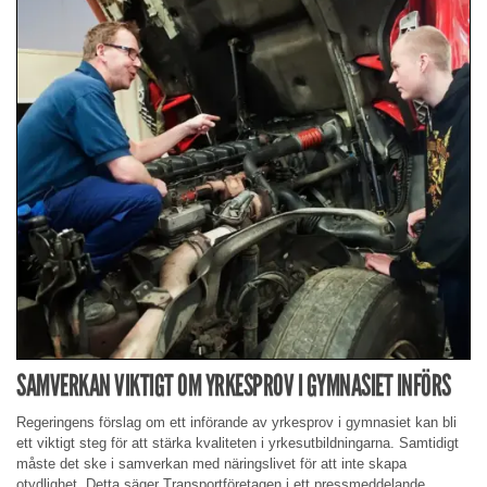
SAMVERKAN VIKTIGT OM YRKESPROV I GYMNASIET INFÖRS
Regeringens förslag om ett införande av yrkesprov i gymnasiet kan bli
ett viktigt steg för att stärka kvaliteten i yrkesutbildningarna. Samtidigt
måste det ske i samverkan med näringslivet för att inte skapa
otydlighet. Detta säger Transportföretagen i ett pressmeddelande.