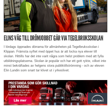
ELINS VÄG TILL DRÖMJOBBET GÅR VIA TEGELBRUKSSKOLAN
I lördags öppnades dörrarna för allmänheten på Tegelbruksskolan i
Klippan. Främsta syftet med öppet hus är att locka nya elever till
skolan. Hittills har det inte varit några som helst problem med att fylla
utbildningsplatserna. Skolan är populär och har ett gott rykte, vilket inte
minst bekräftades av helgens stora publiktillströmning - och av eleven
Elin Lundin som snart tar klivet ut i yrkeslivet.