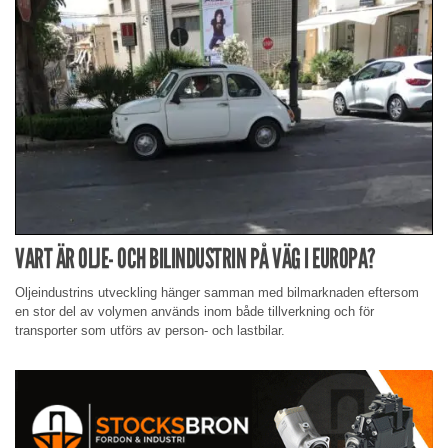
VART ÄR OLJE- OCH BILINDUSTRIN PÅ VÄG I EUROPA?
Oljeindustrins utveckling hänger samman med bilmarknaden eftersom
en stor del av volymen används inom både tillverkning och för
transporter som utförs av person- och lastbilar.