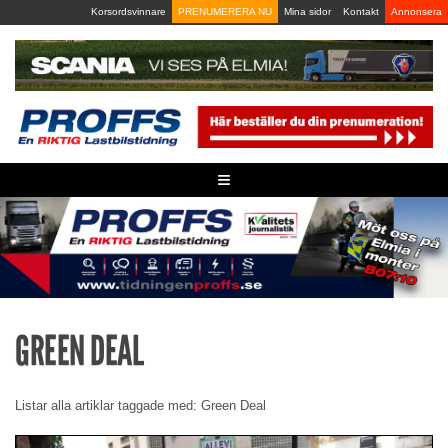
Skip
Korsordsvinnare
PRENUMERERA NU
Mina sidor
Kontakt
Annonsera
to
content
≡
GREEN DEAL
Listar alla artiklar taggade med: Green Deal