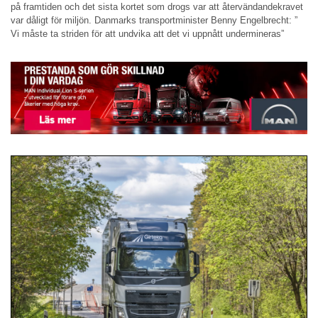
på framtiden och det sista kortet som drogs var att återvändandekravet
var dåligt för miljön. Danmarks transportminister Benny Engelbrecht: ”
Vi måste ta striden för att undvika att det vi uppnått undermineras”