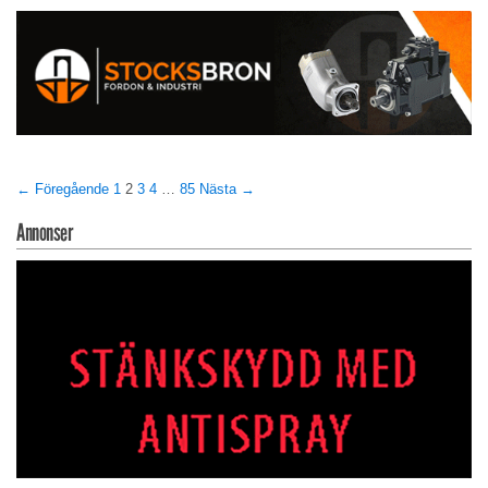
← Föregående
1
2
3
4
…
85
Nästa →
Annonser