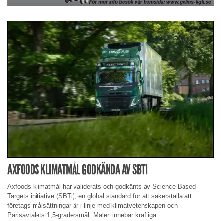
AXFOODS KLIMATMÅL GODKÄNDA AV SBTI
Axfoods klimatmål har validerats och godkänts av Science Based
Targets initiative (SBTi), en global standard för att säkerställa att
företags målsättningar är i linje med klimatvetenskapen och
Parisavtalets 1,5-gradersmål. Målen innebär kraftiga