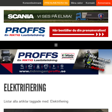
Skip
Korsordsvinnare
PRENUMERERA NU
Mina sidor
Kontakt
Annonsera
to
content
≡
ELEKTRIFIERING
Listar alla artiklar taggade med: Elektrifiering