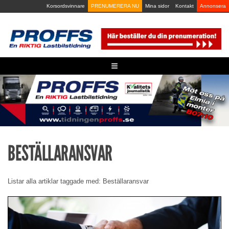
Skip
Korsordsvinnare
PRENUMERERA NU
Mina sidor
Kontakt
Annonsera
to
content
≡
BESTÄLLARANSVAR
Listar alla artiklar taggade med: Beställaransvar