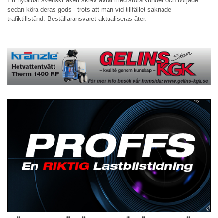
Ett nybildat svenskt åkeri skrev avtal med stora kunder och började
sedan köra deras gods - trots att man vid tillfället saknade
trafiktillstånd. Beställaransvaret aktualiseras åter.