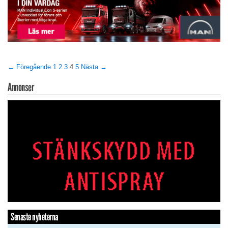
← Föregående
1
2
3
4
5
Nästa →
Annonser
Senaste nyheterna