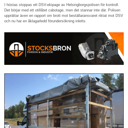
I höstas stoppas ett DSV-ekipage av Helsingborgspolisen för kontroll.
Det börjar med ett otillåtet cabotage, men det stannar inte där. Polisen
upprättar även en rapport om brott mot beställaransvaret riktat mot DSV
och nu har en åklagarledd förundersökning inletts.