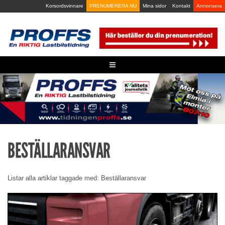
Skip
Korsordsvinnare
PRENUMERERA NU
Mina sidor
Kontakt
Annonsera
to
content
≡
BESTÄLLARANSVAR
Listar alla artiklar taggade med: Beställaransvar