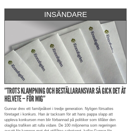
INSÄNDARE
”TROTS KLAMPNING OCH BESTÄLLARANSVAR SÅ GICK DET ÅT
HELVETE – FÖR MIG”
Gunnar drev ett familjeåkeri i tredje generation. Nyligen försattes
företaget i konkurs. Han är tacksam för att hans pappa slapp att
uppleva konkursen men blir förbannad på politiker som tillåter den
olagliga trafiken att rulla vidare. De 100 miljonerna som regeringen
avsatt för kampen mot det otillåtna cabotaget, kallar Gunnar för