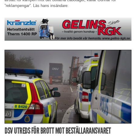
”reklampengar”. Läs hans insändare:
DSV UTREDS FÖR BROTT MOT BESTÄLLARANSVARET