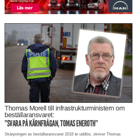
Thomas Morell till infrastrukturministern om
beställaransvaret:
”SVARA PÅ KÄRNFRÅGAN, TOMAS ENEROTH”
Skärpningen av beställaransvaret 2018 är uddlös, skriver Thomas