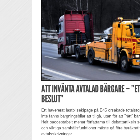
ATT INVÄNTA AVTALAD BÄRGARE – ”E
BESLUT”
Ett havererat lastbilsekipage på E45 orsakade totalstopp
inte fanns bärgningsbilar att tillgå, utan för att ”rätt” b
Helt oacceptabelt menar författarna till debattartikel
och viktiga samhällsfunktioner måste gå före byråkrati
avtalsskrivningar.