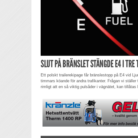
SLUT PÅ BRÄNSLET STÄNGDE E4 I TRE
Ett polskt trailerekipage får bränslestopp på E4 vid Ljun
timmars köande för andra trafikanter. Frågan vi ställer t
rimligt att en så viktig pulsåder i vägnätet, kan tillåtas