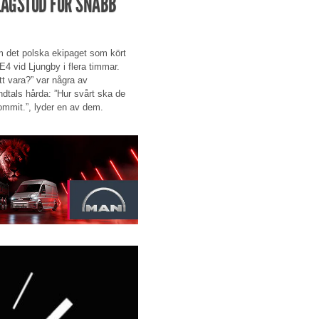
 LAGSTÖD FÖR SNABB
 om det polska ekipaget som kört
E4 vid Ljungby i flera timmar.
att vara?” var några av
tals hårda: ”Hur svårt ska de
kommit.”, lyder en av dem.