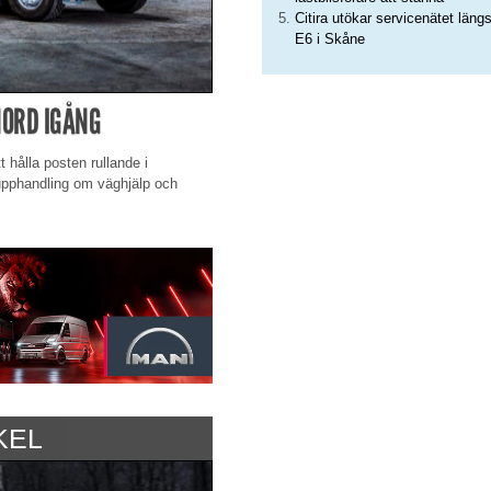
Citira utökar servicenätet läng
E6 i Skåne
NORD IGÅNG
t hålla posten rullande i
upphandling om väghjälp och
KEL