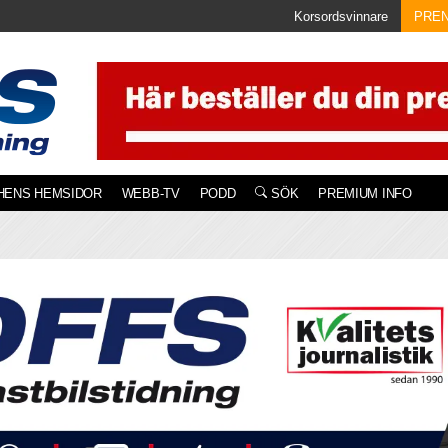
Korsordsvinnare
PRE
HENS HEMSIDOR
WEBB-TV
PODD
SÖK
PREMIUM INFO