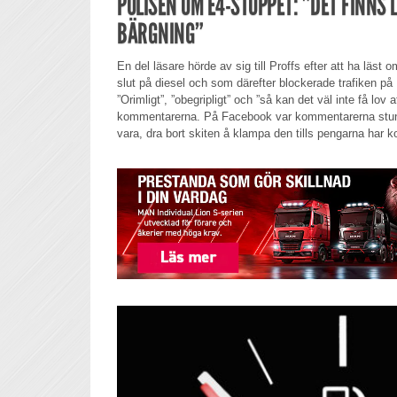
POLISEN OM E4-STOPPET: ”DET FINNS
BÄRGNING”
En del läsare hörde av sig till Proffs efter att ha läst
slut på diesel och som därefter blockerade trafiken på 
”Orimligt”, ”obegripligt” och ”så kan det väl inte få lov 
kommentarerna. På Facebook var kommentarerna stund
vara, dra bort skiten å klampa den tills pengarna har 