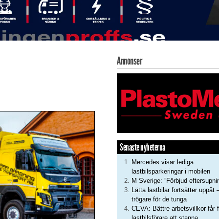
Annonser
Senaste nyheterna
Mercedes visar lediga
lastbilsparkeringar i mobilen
M Sverige: ”Förbjud eftersupni
Lätta lastbilar fortsätter uppåt 
trögare för de tunga
CEVA: Bättre arbetsvillkor får f
lastbilsförare att stanna