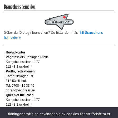
Branschens hemsidor
Söker du företag i branschen? Du hittar dem här:
Till Branschens
hemsidor »
Huvudkontor
Vägpress AB/Tidningen Proffs
Kungsholms strand 177
112 48 Stockholm
Proffs, redaktionen
Kornhultsvägen 19
312 53 Hishult
Tel. 0708 - 15 33 45
goran@vagpress.se
Queen of the Road
Kungsholms strand 177
112 48 Stockholm
Annonsera
tidningenproffs.se använder sig av cookies för att förbättra er
Tel. 08 - 653 83 80