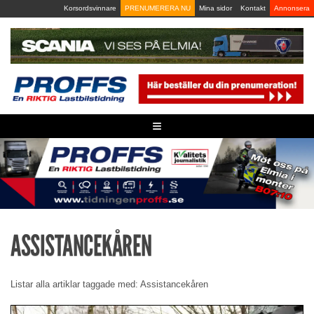
Skip
Korsordsvinnare
PRENUMERERA NU
Mina sidor
Kontakt
Annonsera
to
content
≡
ASSISTANCEKÅREN
Listar alla artiklar taggade med: Assistancekåren