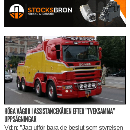
HÖGA VÅGOR I ASSISTANCEKÅREN EFTER ”TVEKSAMMA”
UPPSÄGNINGAR
Vd:n: ”Jag utför bara de beslut som styrelsen