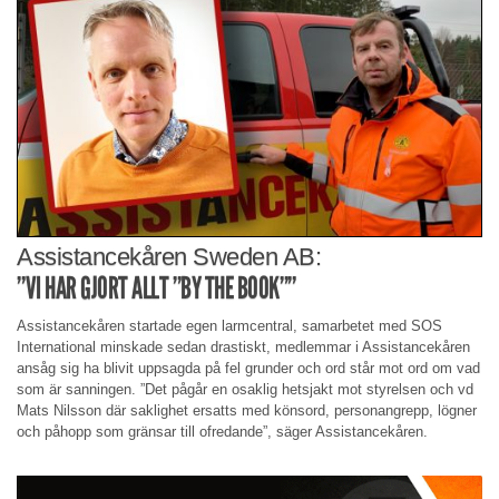
Assistancekåren Sweden AB:
”VI HAR GJORT ALLT ”BY THE BOOK””
Assistancekåren startade egen larmcentral, samarbetet med SOS
International minskade sedan drastiskt, medlemmar i Assistancekåren
ansåg sig ha blivit uppsagda på fel grunder och ord står mot ord om vad
som är sanningen. ”Det pågår en osaklig hetsjakt mot styrelsen och vd
Mats Nilsson där saklighet ersatts med könsord, personangrepp, lögner
och påhopp som gränsar till ofredande”, säger Assistancekåren.