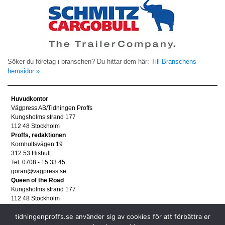
Söker du företag i branschen? Du hittar dem här:
Till Branschens
hemsidor »
Huvudkontor
Vägpress AB/Tidningen Proffs
Kungsholms strand 177
112 48 Stockholm
Proffs, redaktionen
Kornhultsvägen 19
312 53 Hishult
Tel. 0708 - 15 33 45
goran@vagpress.se
Queen of the Road
Kungsholms strand 177
112 48 Stockholm
Annonsera
tidningenproffs.se använder sig av cookies för att förbättra er
Tel. 08 - 653 83 80