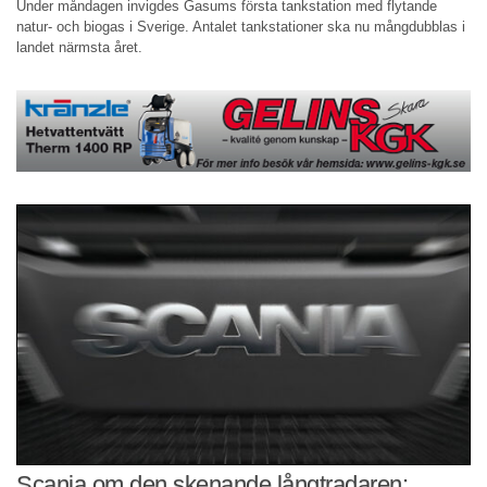
Under måndagen invigdes Gasums första tankstation med flytande
natur- och biogas i Sverige. Antalet tankstationer ska nu mångdubblas i
landet närmsta året.
Scania om den skenande långtradaren: