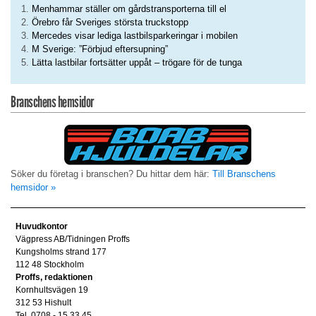
Menhammar ställer om gårdstransporterna till el
Örebro får Sveriges största truckstopp
Mercedes visar lediga lastbilsparkeringar i mobilen
M Sverige: ”Förbjud eftersupning”
Lätta lastbilar fortsätter uppåt – trögare för de tunga
Branschens hemsidor
Söker du företag i branschen? Du hittar dem här:
Till Branschens
hemsidor »
Huvudkontor
Vägpress AB/Tidningen Proffs
Kungsholms strand 177
112 48 Stockholm
Proffs, redaktionen
Kornhultsvägen 19
312 53 Hishult
Tel. 0708 - 15 33 45