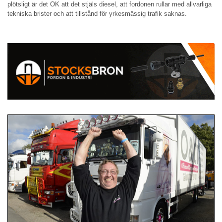
plötsligt är det OK att det stjäls diesel, att fordonen rullar med allvarliga
tekniska brister och att tillstånd för yrkesmässig trafik saknas.