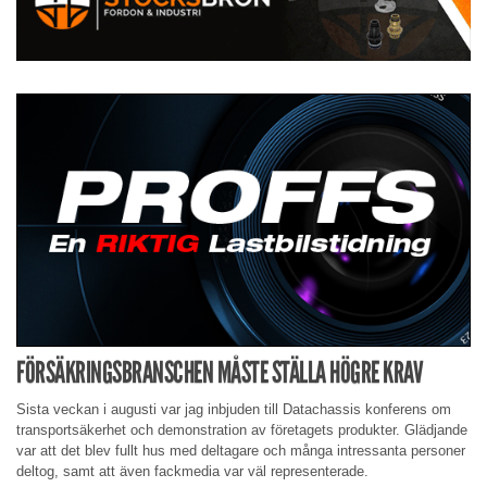
FÖRSÄKRINGSBRANSCHEN MÅSTE STÄLLA HÖGRE KRAV
Sista veckan i augusti var jag inbjuden till Datachassis konferens om
transportsäkerhet och demonstration av företagets produkter. Glädjande
var att det blev fullt hus med deltagare och många intressanta personer
deltog, samt att även fackmedia var väl representerade.