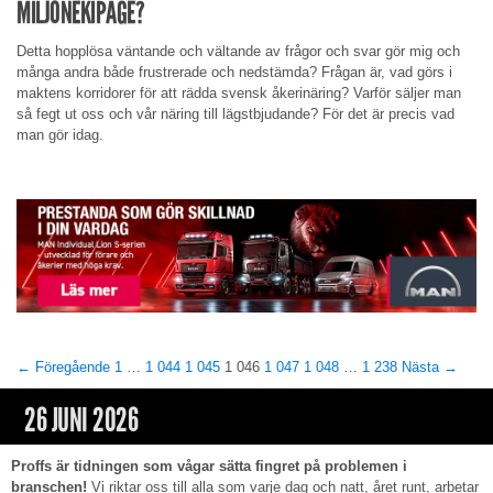
MILJONEKIPAGE?
Detta hopplösa väntande och vältande av frågor och svar gör mig och
många andra både frustrerade och nedstämda? Frågan är, vad görs i
maktens korridorer för att rädda svensk åkerinäring? Varför säljer man
så fegt ut oss och vår näring till lägstbjudande? För det är precis vad
man gör idag.
← Föregående
1
…
1 044
1 045
1 046
1 047
1 048
…
1 238
Nästa →
26 JUNI 2026
Proffs är tidningen som vågar sätta fingret på problemen i
branschen!
Vi riktar oss till alla som varje dag och natt, året runt, arbetar