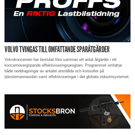
VOLVO TVINGAS TILL OMFATTANDE SPARÅTGÄRDER
Volvokoncernen har beslutat föra samman ett antal åtgärder i ett
koncernövergripande effektiviseringsprogram. Programmet omfattar
både neddragningar av antalet anställda och konsulter på
tjänstemannasidan samt effektiviseringar i det globala industrisystemet.