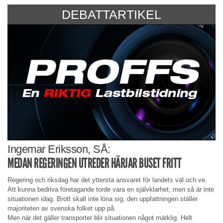
DEBATTARTIKEL
Ingemar Eriksson, SÅ:
MEDAN REGERINGEN UTREDER HÄRJAR BUSET FRITT
Regering och riksdag har det yttersta ansvaret för landets väl och ve.
Att kunna bedriva företagande torde vara en självklarhet, men så är inte
situationen idag. Brott skall inte löna sig, den uppfattningen ställer
majoriteten av svenska folket upp på.
Men när det gäller transporter blir situationen något märklig. Helt