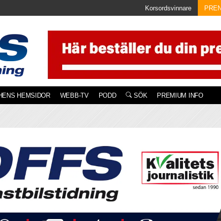
Korsordsvinnare
PRE
HENS HEMSIDOR
WEBB-TV
PODD
SÖK
PREMIUM INFO