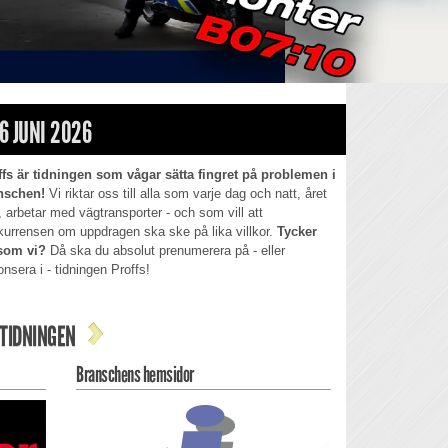
6 JUNI 2026
ffs är tidningen som vågar sätta fingret på problemen i
nschen!
Vi riktar oss till alla som varje dag och natt, året
, arbetar med vägtransporter - och som vill att
kurrensen om uppdragen ska ske på lika villkor.
Tycker
som vi?
Då ska du absolut prenumerera på - eller
nsera i - tidningen Proffs!
TIDNINGEN
Branschens hemsidor