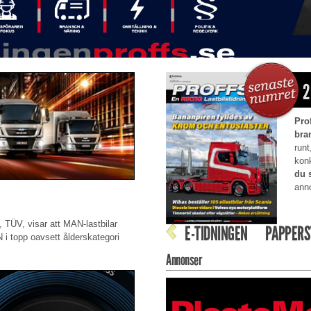
2
Pro
bra
runt
kon
du 
anno
, TÜV, visar att MAN-lastbilar
E-TIDNINGEN
PAPPERS
 i topp oavsett ålderskategori
Annonser