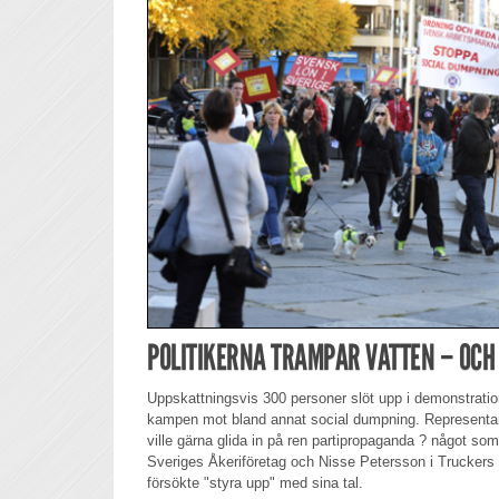
POLITIKERNA TRAMPAR VATTEN – OCH
Uppskattningsvis 300 personer slöt upp i demonstrations
kampen mot bland annat social dumpning. Representant
ville gärna glida in på ren partipropaganda ? något s
Sveriges Åkeriföretag och Nisse Petersson i Truckers I
försökte "styra upp" med sina tal.