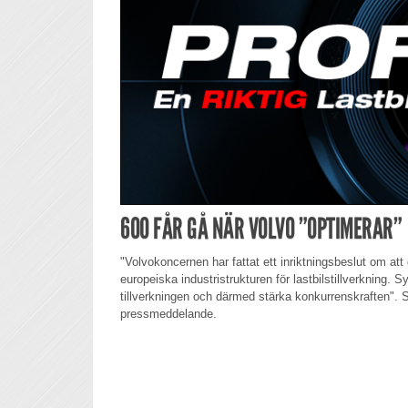
600 FÅR GÅ NÄR VOLVO ”OPTIMERAR”
"Volvokoncernen har fattat ett inriktningsbeslut om at
europeiska industristrukturen för lastbilstillverkning. Sy
tillverkningen och därmed stärka konkurrenskraften". S
pressmeddelande.