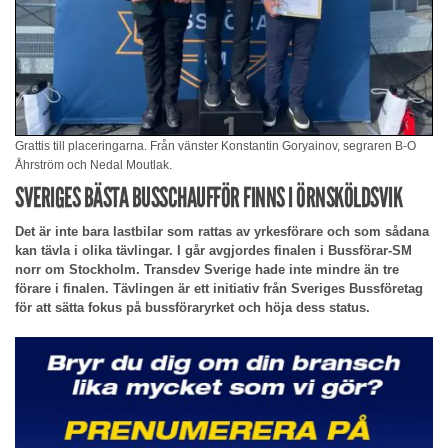
Grattis till placeringarna. Från vänster Konstantin Goryainov, segraren B-O
Åhrström och Nedal Moutlak.
SVERIGES BÄSTA BUSSCHAUFFÖR FINNS I ÖRNSKÖLDSVIK
Det är inte bara lastbilar som rattas av yrkesförare och som sådana
kan tävla i olika tävlingar. I går avgjordes finalen i Bussförar-SM
norr om Stockholm. Transdev Sverige hade inte mindre än tre
förare i finalen. Tävlingen är ett initiativ från Sveriges Bussföretag
för att sätta fokus på bussföraryrket och höja dess status.