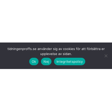
tidningenproffs.se använder sig av cookies för att förbättra er
upplevelse av sidan.
Som bussförare
ska man dessutom kunna köra fordonet mjukt och
Ok
Nej
Integritetspolicy
säkert, ekonomiskt och riskmedvetet. Man ska även kunna manövrera
fordonet i trånga trafikmiljöer och vara miljömedveten.
– Det känns jätteroligt att vara i final. Jag går i pension om ett par år
och en vinst vore ett fint sätt att kröna min karriär på, säger Bo
Thygesson som till vardags kör buss i Skåne.
Även bussbranschen
brottas med förarbrist och just pensionsavgångar
är en utmaning för bussbranschen som har stora rekryteringsbehov de
kommande åren. Bussförar-SM är ett sätt att uppmärksamma yrket och
de kvalifikationer som krävs för att bli en bra bussförare.