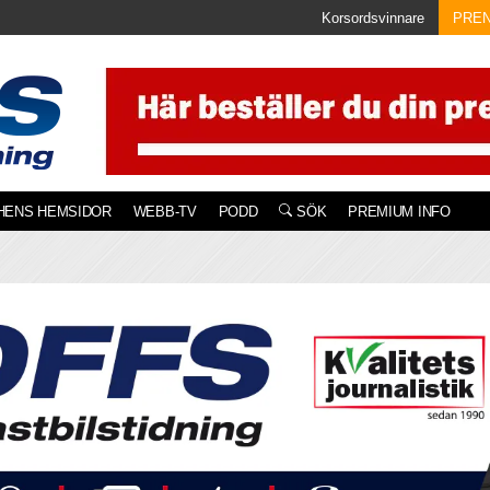
Korsordsvinnare
PRE
HENS HEMSIDOR
WEBB-TV
PODD
SÖK
PREMIUM INFO