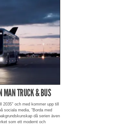
ÅN MAN TRUCK & BUS
oll 2035" och med kommer upp till
 på sociala media, ”Borda med
bakgrundskunskap då serien även
yrket som ett modernt och