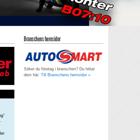
Branschens hemsidor
Söker du företag i branschen? Du hittar
dem här:
Till Branschens hemsidor »
ng”
–
ler