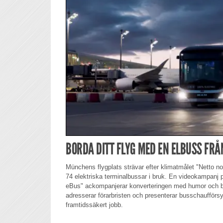
BORDA DITT FLYG MED EN ELBUSS FR
Münchens flygplats strävar efter klimatmålet "Netto n
74 elektriska terminalbussar i bruk. En videokampanj
eBus" ackompanjerar konverteringen med humor och 
adresserar förarbristen och presenterar busschaufförs
framtidssäkert jobb.