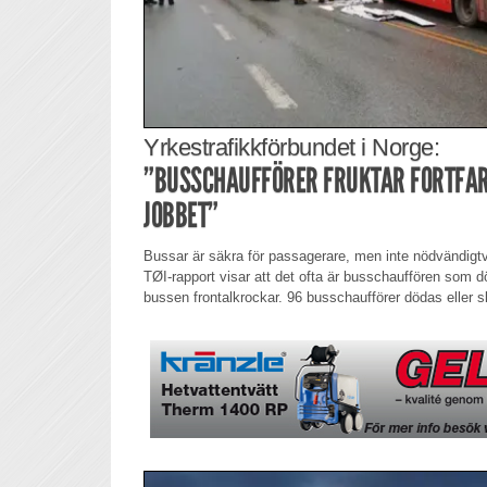
Yrkestrafikkförbundet i Norge:
”BUSSCHAUFFÖRER FRUKTAR FORTFARA
JOBBET”
Bussar är säkra för passagerare, men inte nödvändigt
TØI-rapport visar att det ofta är busschauffören som dö
bussen frontalkrockar. 96 busschaufförer dödas eller sk