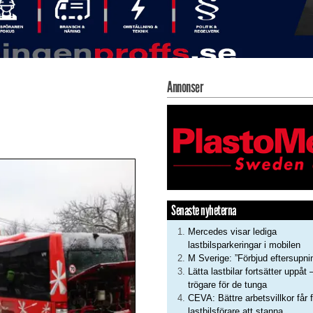
Annonser
Senaste nyheterna
Mercedes visar lediga
lastbilsparkeringar i mobilen
M Sverige: ”Förbjud eftersupni
Lätta lastbilar fortsätter uppåt 
trögare för de tunga
CEVA: Bättre arbetsvillkor får f
lastbilsförare att stanna