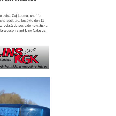
elqvist, Caj Luoma, chef för
schutvecklare, besökte den 11
var också de socialdemokratiska
Haraldsson samt Bino Catásus,