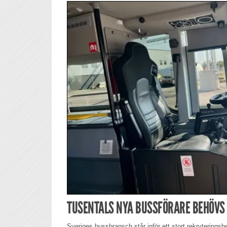
TUSENTALS NYA BUSSFÖRARE BEHÖVS
Sveriges bussbransch står inför ett stort rekryterings