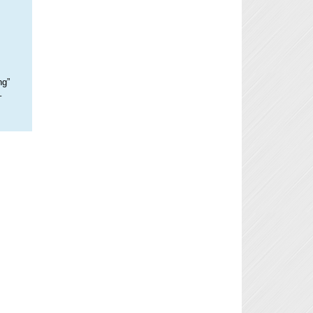
ng”
–