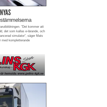
RNYAS
bestämmelserna
rarutbildningen. ”Det kommer att
dd, det som kallas e-lärande, och
vancerad simulator”, säger Mats
er med kompletterande