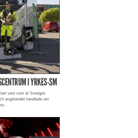
GSCENTRUM I YRKES-SM
 klart vem som är Sveriges
 och avgörandet handlade om
ess.