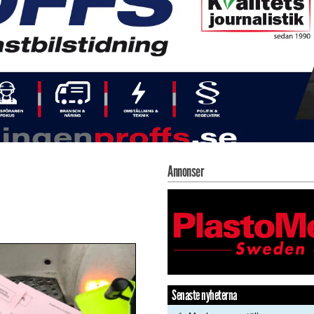
Annonser
Senaste nyheterna