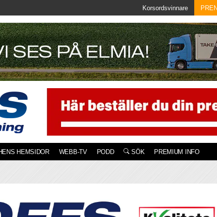
Korsordsvinnare
PRE
HENS HEMSIDOR
WEBB-TV
PODD
SÖK
PREMIUM INFO