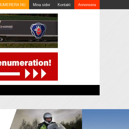
NUMERERA NU
Mina sidor
Kontakt
Annonsera