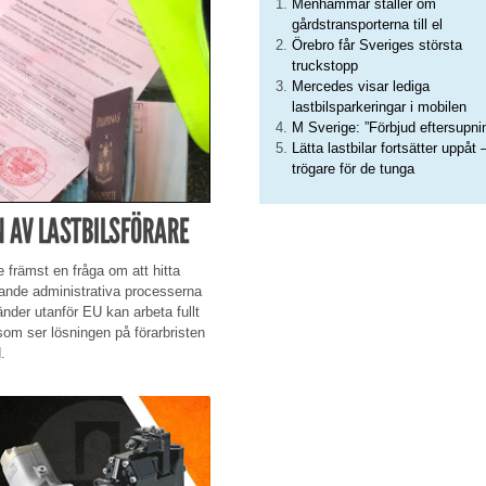
Menhammar ställer om
gårdstransporterna till el
Örebro får Sveriges största
truckstopp
Mercedes visar lediga
lastbilsparkeringar i mobilen
M Sverige: ”Förbjud eftersupni
Lätta lastbilar fortsätter uppåt 
trögare för de tunga
 AV LASTBILSFÖRARE
e främst en fråga om att hitta
tande administrativa processerna
länder utanför EU kan arbeta fullt
 som ser lösningen på förarbristen
.