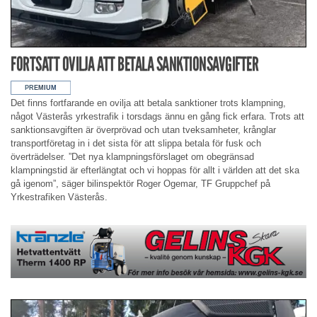
FORTSATT OVILJA ATT BETALA SANKTIONSAVGIFTER
Det finns fortfarande en ovilja att betala sanktioner trots klampning,
något Västerås yrkestrafik i torsdags ännu en gång fick erfara. Trots att
sanktionsavgiften är överprövad och utan tveksamheter, krånglar
transportföretag in i det sista för att slippa betala för fusk och
överträdelser. ”Det nya klampningsförslaget om obegränsad
klampningstid är efterlängtat och vi hoppas för allt i världen att det ska
gå igenom”, säger bilinspektör Roger Ogemar, TF Gruppchef på
Yrkestrafiken Västerås.