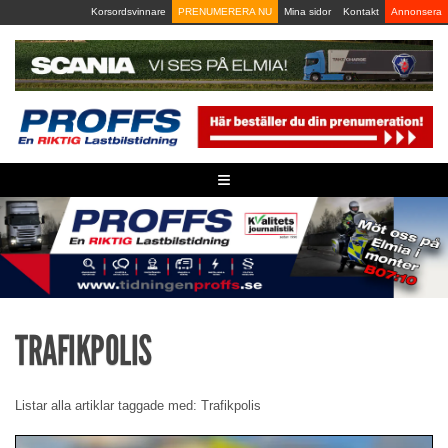
Skip
Korsordsvinnare
PRENUMERERA NU
Mina sidor
Kontakt
Annonsera
to
content
≡
TRAFIKPOLIS
Listar alla artiklar taggade med: Trafikpolis