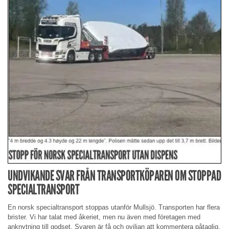
UNDVIKANDE SVAR FRÅN TRANSPORTKÖPAREN OM STOPPAD
SPECIALTRANSPORT
En norsk specialtransport stoppas utanför Mullsjö. Transporten har flera
brister. Vi har talat med åkeriet, men nu även med företagen med
anknytning till godset. Svaren är få och oviljan att kommentera påtaglig.