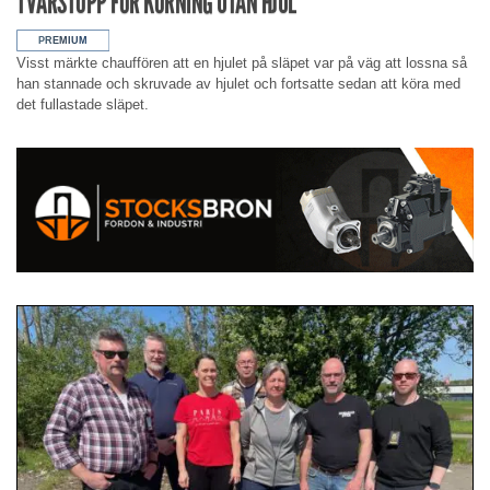
TVÄRSTOPP FÖR KÖRNING UTAN HJUL
Visst märkte chauffören att en hjulet på släpet var på väg att lossna så
han stannade och skruvade av hjulet och fortsatte sedan att köra med
det fullastade släpet.