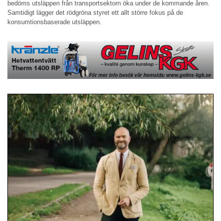
bedöms utsläppen från transportsektorn öka under de kommande åren.
Samtidigt lägger det rödgröna styret ett allt större fokus på de
konsumtionsbaserade utsläppen.