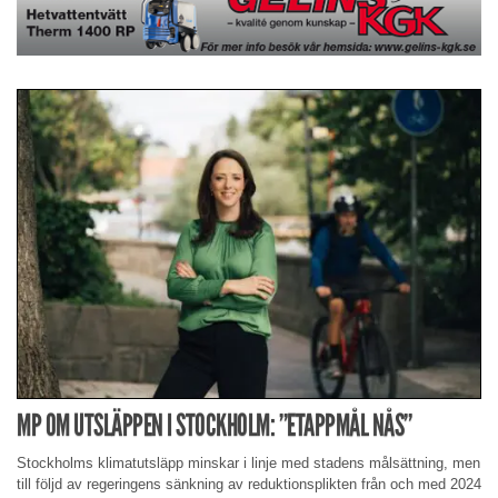
MP OM UTSLÄPPEN I STOCKHOLM: ”ETAPPMÅL NÅS”
Stockholms klimatutsläpp minskar i linje med stadens målsättning, men
till följd av regeringens sänkning av reduktionsplikten från och med 2024