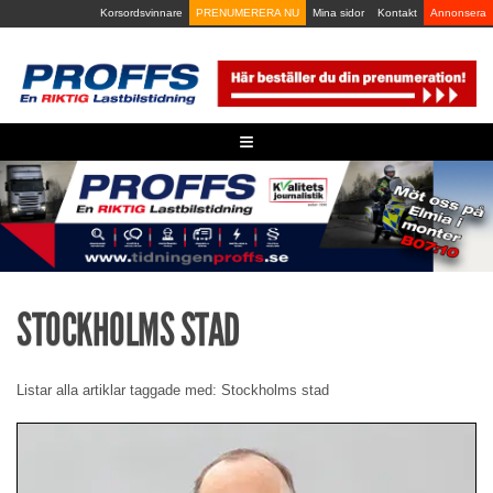
Skip
Korsordsvinnare
PRENUMERERA NU
Mina sidor
Kontakt
Annonsera
to
content
≡
STOCKHOLMS STAD
Listar alla artiklar taggade med: Stockholms stad