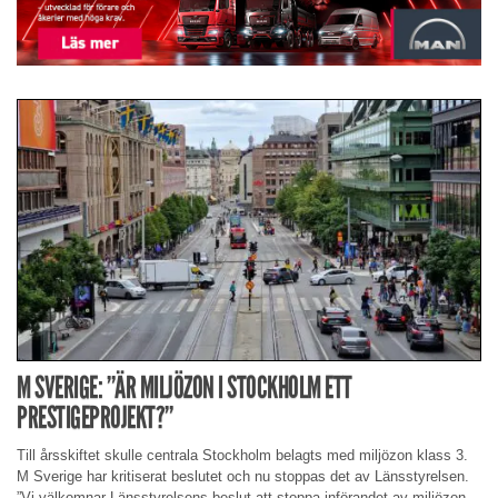
M SVERIGE: ”ÄR MILJÖZON I STOCKHOLM ETT
PRESTIGEPROJEKT?”
Till årsskiftet skulle centrala Stockholm belagts med miljözon klass 3.
M Sverige har kritiserat beslutet och nu stoppas det av Länsstyrelsen.
”Vi välkomnar Länsstyrelsens beslut att stoppa införandet av miljözon