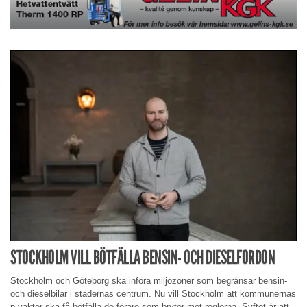
STOCKHOLM VILL BÖTFÄLLA BENSIN- OCH DIESELFORDON
Stockholm och Göteborg ska införa miljözoner som begränsar bensin-
och dieselbilar i städernas centrum. Nu vill Stockholm att kommunernas
p-vakter ska få bötfälla de förare som bryter mot reglerna. Syftet är att