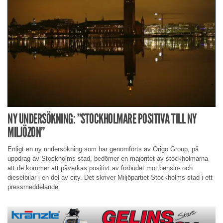
NY UNDERSÖKNING: ”STOCKHOLMARE POSITIVA TILL NY
MILJÖZON”
Enligt en ny undersökning som har genomförts av Origo Group, på
uppdrag av Stockholms stad, bedömer en majoritet av stockholmarna
att de kommer att påverkas positivt av förbudet mot bensin- och
dieselbilar i en del av city. Det skriver Miljöpartiet Stockholms stad i ett
pressmeddelande.