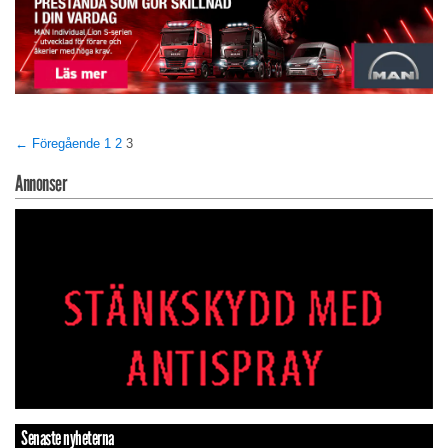
← Föregående
1
2
3
Annonser
Senaste nyheterna