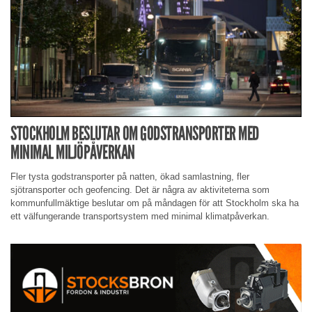
STOCKHOLM BESLUTAR OM GODSTRANSPORTER MED
MINIMAL MILJÖPÅVERKAN
Fler tysta godstransporter på natten, ökad samlastning, fler
sjötransporter och geofencing. Det är några av aktiviteterna som
kommunfullmäktige beslutar om på måndagen för att Stockholm ska ha
ett välfungerande transportsystem med minimal klimatpåverkan.