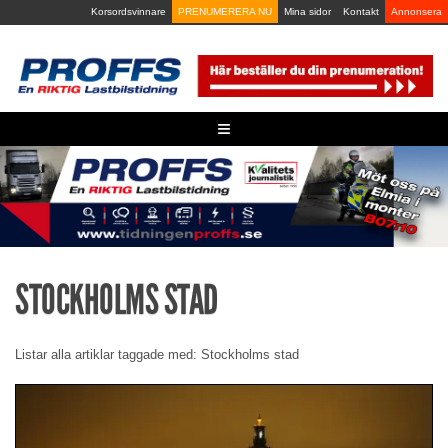
Skip
Korsordsvinnare
PRENUMERERA NU
Mina sidor
Kontakt
Annonsera
to
content
≡
STOCKHOLMS STAD
Listar alla artiklar taggade med: Stockholms stad