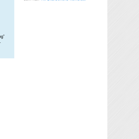
ng”
–