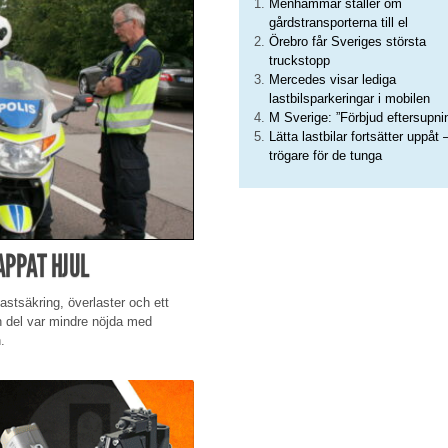
Menhammar ställer om
gårdstransporterna till el
Örebro får Sveriges största
truckstopp
Mercedes visar lediga
lastbilsparkeringar i mobilen
M Sverige: ”Förbjud eftersupni
Lätta lastbilar fortsätter uppåt 
trögare för de tunga
APPAT HJUL
astsäkring, överlaster och ett
n del var mindre nöjda med
.