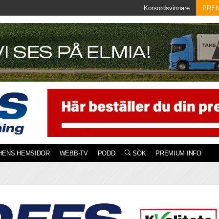
Korsordsvinnare
PRE
HENS HEMSIDOR
WEBB-TV
PODD
SÖK
PREMIUM INFO