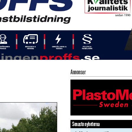
Annonser
Senaste nyheterna