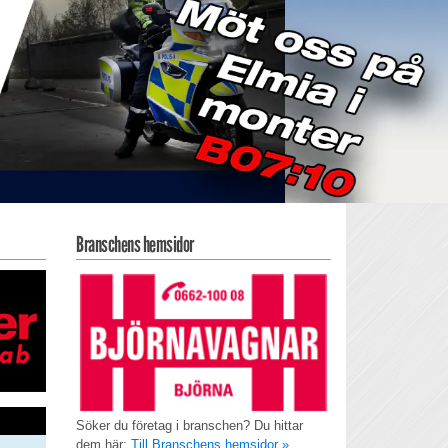
Branschens hemsidor
Söker du företag i branschen? Du hittar
dem här:
Till Branschens hemsidor »