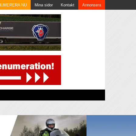
NUMERERA NU
Mina sidor
Kontakt
Annonsera