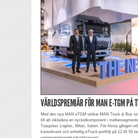
VÄRLDSPREMIÄR FÖR MAN E-TGM PÅ T
Med den nya MAN eTGM utökar MAN Truck & Bus sin por
till att inkludera en nyckelkomponent i mellansegmentet 
Traspotec Logitec, Milan, Italien. För första gången 
konsekvent och enhetlig eTruck-portfölj på 12 till 50 t
serieövergripande teknikkoncept.