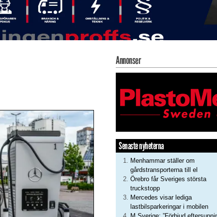
Annonser
Senaste nyheterna
Menhammar ställer om
gårdstransporterna till el
Örebro får Sveriges största
truckstopp
Mercedes visar lediga
lastbilsparkeringar i mobilen
M Sverige: ”Förbjud eftersupni