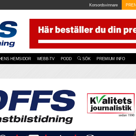
Korsordsvinnare
PRE
HENS HEMSIDOR
WEBB-TV
PODD
SÖK
PREMIUM INFO