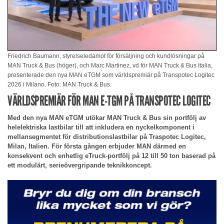
Friedrich Baumann, styrelseledamot för försäljning och kundlösningar på
MAN Truck & Bus (höger), och Marc Martinez, vd för MAN Truck & Bus Italia,
presenterade den nya MAN eTGM som världspremiär på Transpotec Logitec
2026 i Milano. Foto: MAN Truck & Bus.
VÄRLDSPREMIÄR FÖR MAN E-TGM PÅ TRANSPOTEC LOGITEC
Med den nya MAN eTGM utökar MAN Truck & Bus sin portfölj av
helelektriska lastbilar till att inkludera en nyckelkomponent i
mellansegmentet för distributionslastbilar på Traspotec Logitec,
Milan, Italien. För första gången erbjuder MAN därmed en
konsekvent och enhetlig eTruck-portfölj på 12 till 50 ton baserad på
ett modulärt, serieövergripande teknikkoncept.