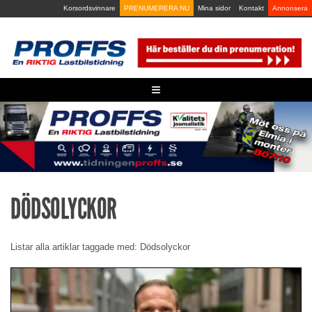
Skip
Korsordsvinnare
PRENUMERERA NU
Mina sidor
Kontakt
Annonsera
to
content
≡
DÖDSOLYCKOR
Listar alla artiklar taggade med: Dödsolyckor