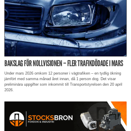
BAKSLAG FÖR NOLLVISIONEN – FLER TRAFIKDÖDADE I MARS
Under mars 2026 omkom 12 personer i vägtrafiken – en tydlig ökning
jämfört med samma månad året innan, då 1 person dog. Det visar
preliminära uppgifter som inkommit till Transportstyrelsen den 20 april
2026.