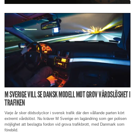
M SVERIGE VILL SE DANSK MODELL MOT GROV VÅRDSLÖSHET I
TRAFIKEN
Varje år sker dödsolyckor i svensk trafik där den vållande parten kört
extremt vårdslöst. Nu kräver M Sverige en lagändring som ger polisen
möjlighet att beslagta fordon vid grova trafikbrott, med Danmark som
förebild.