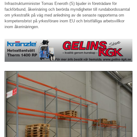
Infrastrukturminister Tomas Eneroth (S) bjuder in företrädare för
fackförbund, åkerinäring och berörda myndigheter till rundabordssamtal
om yrkestrafik på väg med anledning av de senaste rapporterna om
kompetensbrist på yrkesförare inom EU och bristfälliga arbetsvillkor
inom åkerinäringen.