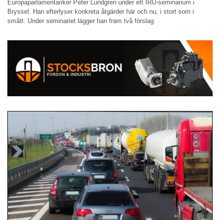
Europaparlamentariker Peter Lundgren under ett IRU-seminarium i
Bryssel. Han efterlyser konkreta åtgärder här och nu, i stort som i
smått. Under seminariet lägger han fram två förslag.