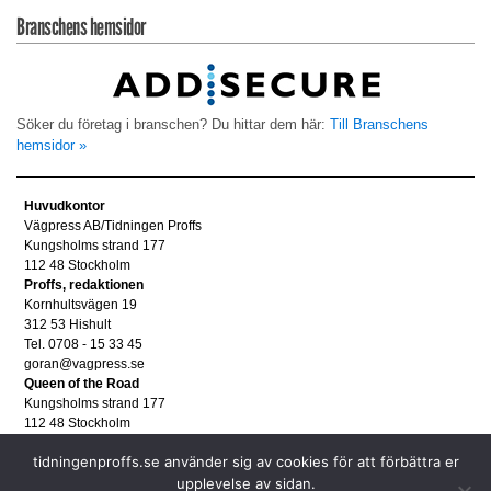
Branschens hemsidor
Söker du företag i branschen? Du hittar dem här:
Till Branschens
hemsidor »
Huvudkontor
Vägpress AB/Tidningen Proffs
Kungsholms strand 177
112 48 Stockholm
Proffs, redaktionen
Kornhultsvägen 19
312 53 Hishult
Tel. 0708 - 15 33 45
goran@vagpress.se
Queen of the Road
Kungsholms strand 177
112 48 Stockholm
Annonsera
tidningenproffs.se använder sig av cookies för att förbättra er
Tel. 08 - 653 83 80
upplevelse av sidan.
annons@vagpress.se