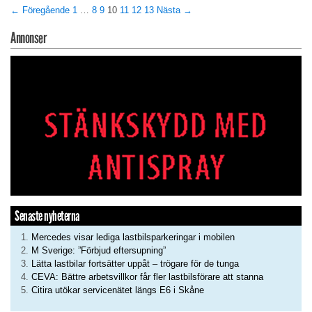
← Föregående
1
…
8
9
10
11
12
13
Nästa →
Annonser
Senaste nyheterna
Mercedes visar lediga lastbilsparkeringar i mobilen
M Sverige: ”Förbjud eftersupning”
Lätta lastbilar fortsätter uppåt – trögare för de tunga
CEVA: Bättre arbetsvillkor får fler lastbilsförare att stanna
Citira utökar servicenätet längs E6 i Skåne