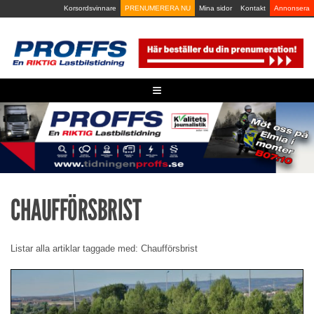
Skip
Korsordsvinnare
PRENUMERERA NU
Mina sidor
Kontakt
Annonsera
to
content
≡
CHAUFFÖRSBRIST
Listar alla artiklar taggade med: Chaufförsbrist