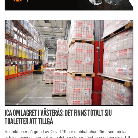
ICA OM LAGRET I VÄSTERÅS: DET FINNS TOTALT SJU
TOALETTER ATT TILLGÅ
Restriktioner på grund av Covid-19 har drabbat chaufförer som på last-
och lossningsplatser nekas toalettbesök hos företagen de besöker. Ett