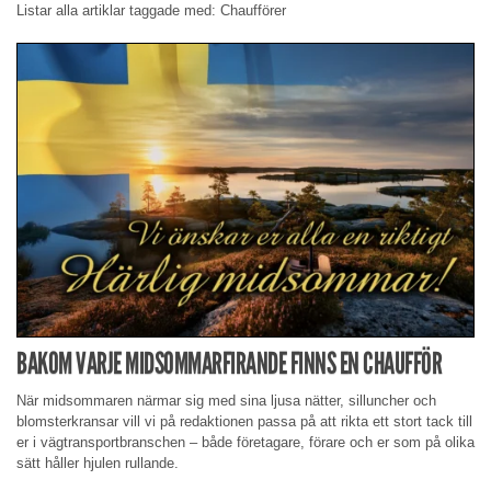
Listar alla artiklar taggade med: Chaufförer
BAKOM VARJE MIDSOMMARFIRANDE FINNS EN CHAUFFÖR
När midsommaren närmar sig med sina ljusa nätter, silluncher och
blomsterkransar vill vi på redaktionen passa på att rikta ett stort tack till
er i vägtransportbranschen – både företagare, förare och er som på olika
sätt håller hjulen rullande.