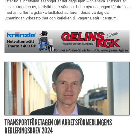
Efter tio succéfyllda säsonger är det dags igen – Svenska Truckers är
tillbaka med en ny, fartfylld elfte säsong. I den nya säsongen får du följa
med ännu fler färgstarka lastbilschaufförer i deras vardag där
utmaningar, yrkesstolthet och kärleken till vägarna står i centrum.
TRANSPORTFÖRETAGEN OM ARBETSFÖRMEDLINGENS
REGLERINGSBREV 2024