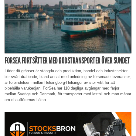
FORSEA FORTSÄTTER MED GODSTRANSPORTER ÖVER SUNDET
I tider då gränser är stängda och produktion, handel och industrisektor
blir svårt drabbade, bland annat med anledning av försenade leveranser,
är förbindelsen mellan Helsingborg-Helsingör av stor vikt för att
bibehålla varukedjan. ForSea har 110 dagliga avgångar med färjor
mellan Sverige och Danmark, för transporter med lastbil och man månar
om chaufförernas hälsa.