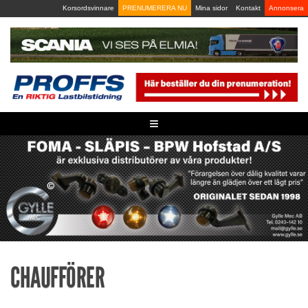
Skip
Korsordsvinnare
PRENUMERERA NU
Mina sidor
Kontakt
Annonsera
to
content
≡
CHAUFFÖRER