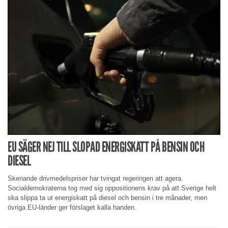
EU SÄGER NEJ TILL SLOPAD ENERGISKATT PÅ BENSIN OCH
DIESEL
Skenande drivmedelspriser har tvingat regeringen att agera.
Socialdemokraterna tog med sig oppositionens krav på att Sverige helt
ska slippa ta ut energiskatt på diesel och bensin i tre månader, men
övriga EU-länder ger förslaget kalla handen.