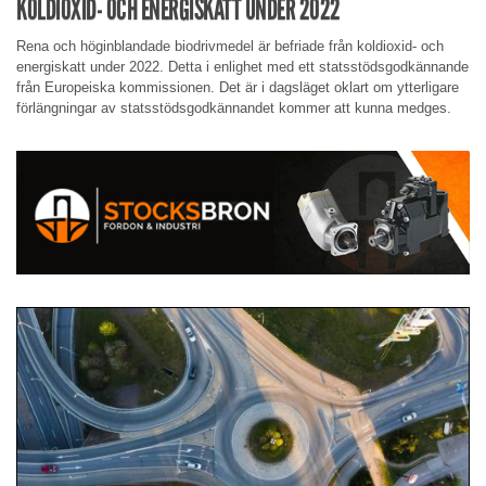
KOLDIOXID- OCH ENERGISKATT UNDER 2022
Rena och höginblandade biodrivmedel är befriade från koldioxid- och
energiskatt under 2022. Detta i enlighet med ett statsstödsgodkännande
från Europeiska kommissionen. Det är i dagsläget oklart om ytterligare
förlängningar av statsstödsgodkännandet kommer att kunna medges.