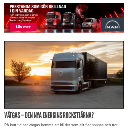
VÄTGAS – DEN NYA ENERGINS ROCKSTJÄRNA?
På kort tid har vätgas kommit att bli det som allt fler hoppas och tror