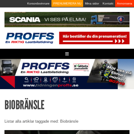
Skip
Korsordsvinnare
PRENUMERERA NU
Mina sidor
Kontakt
Annonsera
to
content
≡
BIOBRÄNSLE
Listar alla artiklar taggade med: Biobränsle