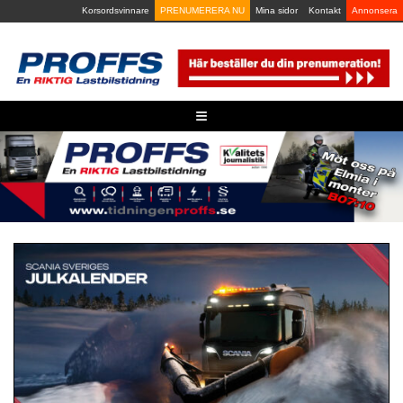
Skip
Korsordsvinnare
PRENUMERERA NU
Mina sidor
Kontakt
Annonsera
to
content
≡