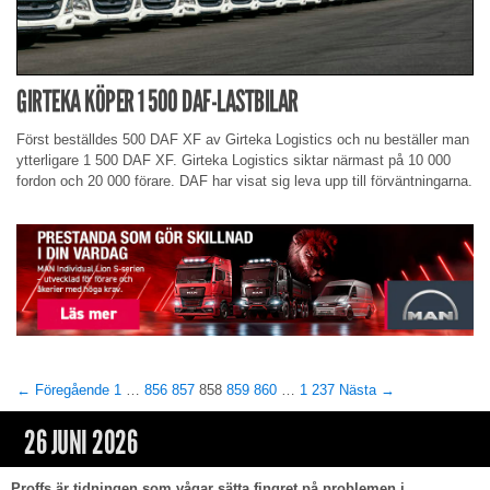
GIRTEKA KÖPER 1 500 DAF-LASTBILAR
Först beställdes 500 DAF XF av Girteka Logistics och nu beställer man
ytterligare 1 500 DAF XF. Girteka Logistics siktar närmast på 10 000
fordon och 20 000 förare. DAF har visat sig leva upp till förväntningarna.
← Föregående
1
…
856
857
858
859
860
…
1 237
Nästa →
26 JUNI 2026
Proffs är tidningen som vågar sätta fingret på problemen i