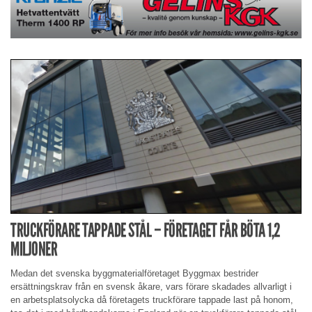
TRUCKFÖRARE TAPPADE STÅL – FÖRETAGET FÅR BÖTA 1,2
MILJONER
Medan det svenska byggmaterialföretaget Byggmax bestrider
ersättningskrav från en svensk åkare, vars förare skadades allvarligt i
en arbetsplatsolycka då företagets truckförare tappade last på honom,