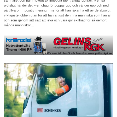
samhället och har i huvudsak inneburit idel tråkiga rubriker. Men så
plötsligt händer det – en chaufför poppar upp och vänder upp och ned
på tillvaron. I positiv mening. Inte för att han råkar ha ett av de absolut
viktigaste jobben utan för att han är just den fina människa som han är
och som genom sitt sätt att leva och vara gör skillnad för så oerhört
många människor…