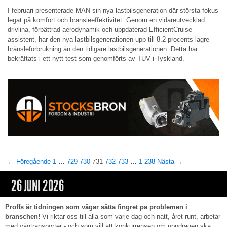
I februari presenterade MAN sin nya lastbilsgeneration där största fokus
legat på komfort och bränsleeffektivitet. Genom en vidareutvecklad
drivlina, förbättrad aerodynamik och uppdaterad EfficientCruise-
assistent, har den nya lastbilsgenerationen upp till 8.2 procents lägre
bränsleförbrukning än den tidigare lastbilsgenerationen. Detta har
bekräftats i ett nytt test som genomförts av TÜV i Tyskland.
← Föregående
1
…
729
730
731
732
733
…
1 238
Nästa →
26 JUNI 2026
Proffs är tidningen som vågar sätta fingret på problemen i
branschen!
Vi riktar oss till alla som varje dag och natt, året runt, arbetar
med vägtransporter - och som vill att konkurrensen om uppdragen ska