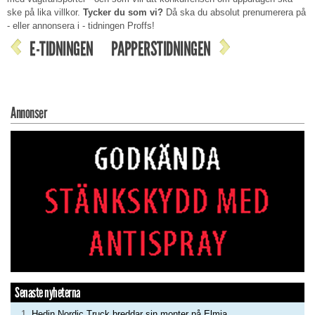
ske på lika villkor.
Tycker du som vi?
Då ska du absolut prenumerera på
- eller annonsera i - tidningen Proffs!
E-TIDNINGEN
PAPPERSTIDNINGEN
Annonser
Senaste nyheterna
Hedin Nordic Truck breddar sin monter på Elmia