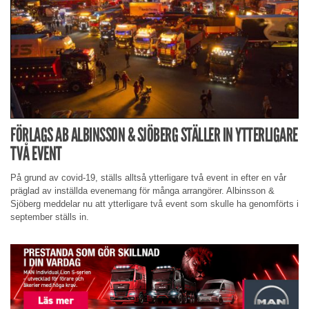
FÖRLAGS AB ALBINSSON & SJÖBERG STÄLLER IN YTTERLIGARE
TVÅ EVENT
På grund av covid-19, ställs alltså ytterligare två event in efter en vår
präglad av inställda evenemang för många arrangörer. Albinsson &
Sjöberg meddelar nu att ytterligare två event som skulle ha genomförts i
september ställs in.