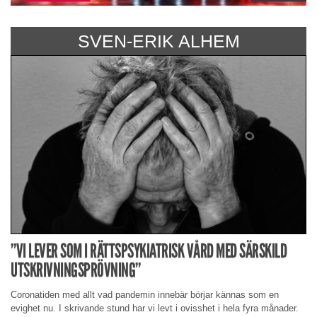
SVEN-ERIK ALHEM
”VI LEVER SOM I RÄTTSPSYKIATRISK VÅRD MED SÄRSKILD
UTSKRIVNINGSPRÖVNING”
Coronatiden med allt vad pandemin innebär börjar kännas som en
evighet nu. I skrivande stund har vi levt i ovisshet i hela fyra månader.