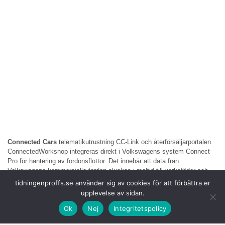
Connected Cars
telematikutrustning CC-Link och återförsäljarportalen
ConnectedWorkshop integreras direkt i Volkswagens system Connect
Pro för hantering av fordonsflottor. Det innebär att data från
Volkswagens kommersiella fordon skickas i realtid till verkstäder och
flotthanteringssystem vilket gör att mekaniker kan agera på varningar,
tidningenproffs.se använder sig av cookies för att förbättra er
felmeddelanden och driftdata innan problem utvecklas till kostsamma
upplevelse av sidan.
haverier.
Ok
Nej
Integritetspolicy
Flottoperatörer
kan därmed hantera sina fordon mer effektivt genom att