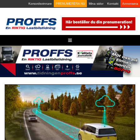
Skip
Korsordsvinnare
PRENUMERERA NU
Mina sidor
Kontakt
Annonsera
to
content
≡