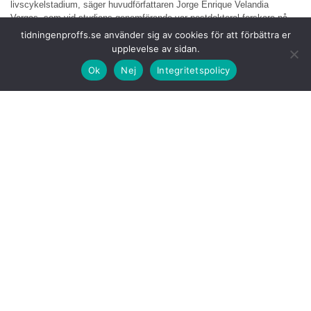
livscykelstadium, säger huvudförfattaren Jorge Enrique Velandia
Vargas, som vid studiens genomförande var postdoktoral forskare på
Chalmers.
tidningenproffs.se använder sig av cookies för att förbättra er
upplevelse av sidan.
Studiens viktigaste
slutsats är att om tunga fordon körs på vätgas i
Ok
Nej
Integritetspolicy
stället för på diesel innebär det en kraftig minskning av
koldioxidutsläppen. Men olika sätt att tillverka och hantera vätgasen
leder till betydande skillnader i klimatpåverkande utsläpp och studien
ger viktiga verktyg för att navigera rätt bland alternativen
Ett av de tydligaste
resultaten är att så kallad blå vätgas som
framställs av naturgas och där den koldioxid som bildas vid
tillverkningen fångas in och lagras istället för att släppas ut i
atmosfären, kan leda till större klimatpåverkan än grön vätgas som
produceras av vatten och förnybar el.
I teorin är tillverkningen
av blå vätgas klimatneutral, men i
verkligheten ser det inte ut så.
– Det är inte möjligt att fånga in all koldioxid, utan fem till tio procent
läcker ut i atmosfären. Dessutom läcker leverantörskedjan och
tillverkningen metan, vilket ger en 30 gånger så stark växthuseffekt
som koldioxid, säger Maria Grahn, docent i energisystemanalys på
Chalmers.