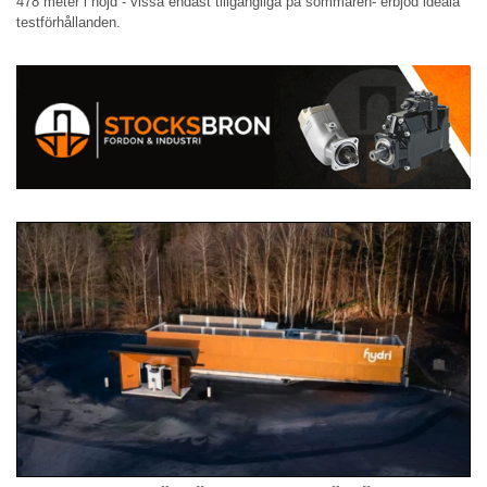
478 meter i höjd - vissa endast tillgängliga på sommaren- erbjöd ideala
testförhållanden.