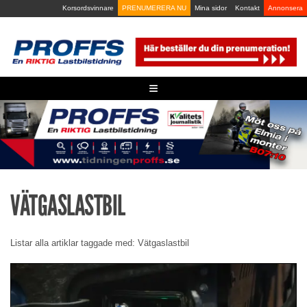
Skip
Korsordsvinnare
PRENUMERERA NU
Mina sidor
Kontakt
Annonsera
to
content
≡
VÄTGASLASTBIL
Listar alla artiklar taggade med: Vätgaslastbil