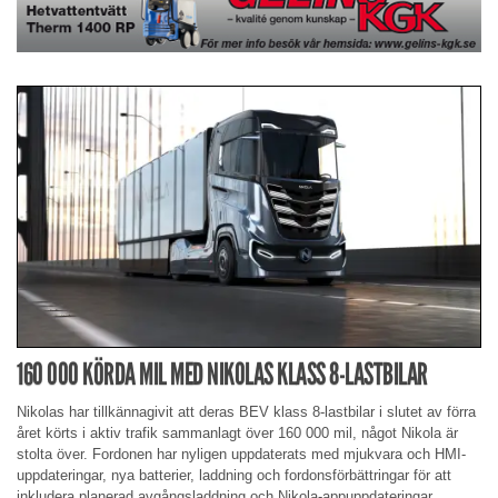
160 000 KÖRDA MIL MED NIKOLAS KLASS 8-LASTBILAR
Nikolas har tillkännagivit att deras BEV klass 8-lastbilar i slutet av förra
året körts i aktiv trafik sammanlagt över 160 000 mil, något Nikola är
stolta över. Fordonen har nyligen uppdaterats med mjukvara och HMI-
uppdateringar, nya batterier, laddning och fordonsförbättringar för att
inkludera planerad avgångsladdning och Nikola-appuppdateringar.