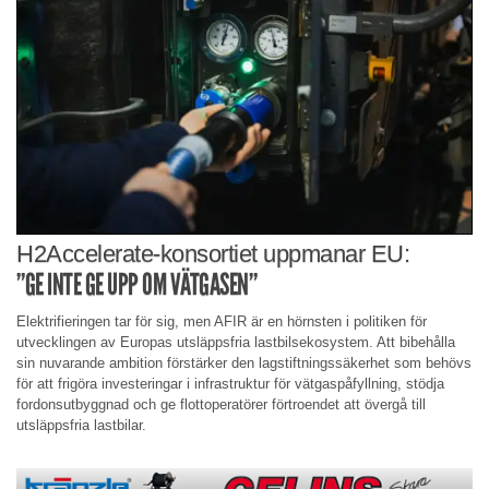
H2Accelerate-konsortiet uppmanar EU:
”GE INTE GE UPP OM VÄTGASEN”
Elektrifieringen tar för sig, men AFIR är en hörnsten i politiken för
utvecklingen av Europas utsläppsfria lastbilsekosystem. Att bibehålla
sin nuvarande ambition förstärker den lagstiftningssäkerhet som behövs
för att frigöra investeringar i infrastruktur för vätgaspåfyllning, stödja
fordonsutbyggnad och ge flottoperatörer förtroendet att övergå till
utsläppsfria lastbilar.