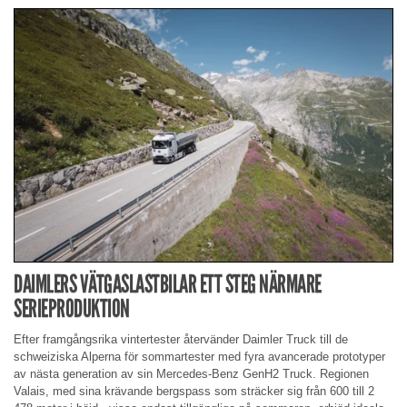
DAIMLERS VÄTGASLASTBILAR ETT STEG NÄRMARE
SERIEPRODUKTION
Efter framgångsrika vintertester återvänder Daimler Truck till de
schweiziska Alperna för sommartester med fyra avancerade prototyper
av nästa generation av sin Mercedes-Benz GenH2 Truck. Regionen
Valais, med sina krävande bergspass som sträcker sig från 600 till 2