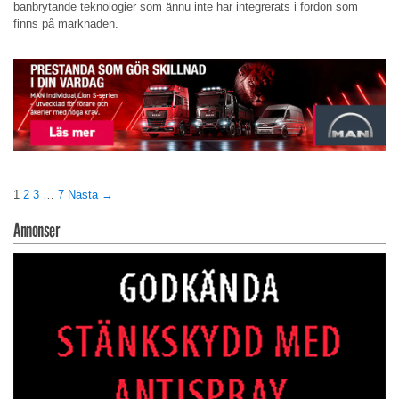
banbrytande teknologier som ännu inte har integrerats i fordon som
finns på marknaden.
1
2
3
…
7
Nästa →
Annonser