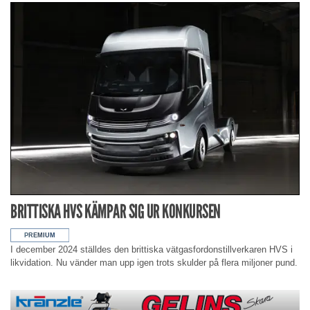
BRITTISKA HVS KÄMPAR SIG UR KONKURSEN
I december 2024 ställdes den brittiska vätgasfordonstillverkaren HVS i
likvidation. Nu vänder man upp igen trots skulder på flera miljoner pund.