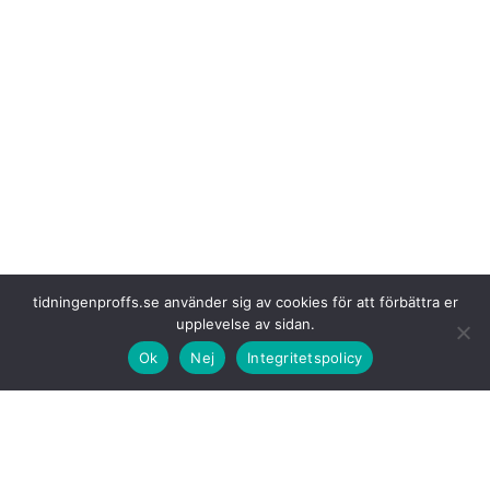
tidningenproffs.se använder sig av cookies för att förbättra er
upplevelse av sidan.
Ok
Nej
Integritetspolicy
Med denna
satsning blir Bring först i Danmark med att erbjuda helt
elektriska leveranser inom detta segment och med denna typ av fordon.
Leveranser för
Ikea utförs av flera olika leverantörer varav Bring står