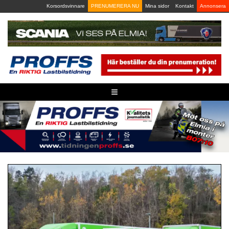
Skip
Korsordsvinnare
PRENUMERERA NU
Mina sidor
Kontakt
Annonsera
to
content
≡