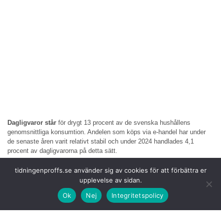
Dagligvaror står
för drygt 13 procent av de svenska hushållens
genomsnittliga konsumtion. Andelen som köps via e-handel har under
de senaste åren varit relativt stabil och under 2024 handlades 4,1
procent av dagligvarorna på detta sätt.
Studien har samlat
in data från Hemköps kunder i Storstockholm och
tidningenproffs.se använder sig av cookies för att förbättra er
undersökt om ökad information om e-handel leder till att mer handel
upplevelse av sidan.
sker på nätet i stället för i fysisk butik, samt om detta i sin tur påverkar
Ok
Nej
Integritetspolicy
hushållens resvanor.
Resultatet visar att
ökad information om e-handel till konsumenter i