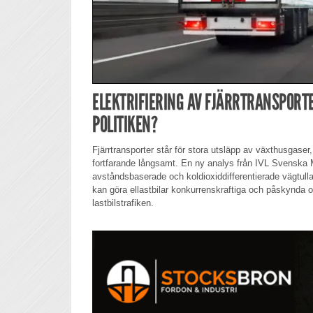
ELEKTRIFIERING AV FJÄRRTRANSPORT
POLITIKEN?
Fjärrtransporter står för stora utsläpp av växthusgaser,
fortfarande långsamt. En ny analys från IVL Svenska Mil
avståndsbaserade och koldioxiddifferentierade vägtull
kan göra ellastbilar konkurrenskraftiga och påskynda 
lastbilstrafiken.