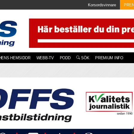
Korsordsvinnare
PRE
HENS HEMSIDOR
WEBB-TV
PODD
SÖK
PREMIUM INFO