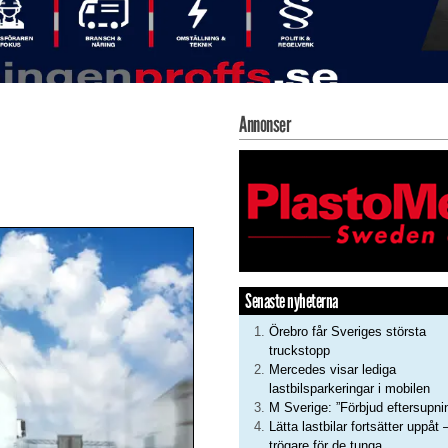
Annonser
Senaste nyheterna
Örebro får Sveriges största
truckstopp
Mercedes visar lediga
lastbilsparkeringar i mobilen
M Sverige: ”Förbjud eftersupni
Lätta lastbilar fortsätter uppåt 
trögare för de tunga