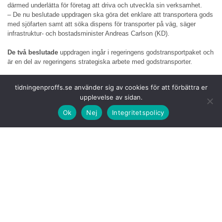
därmed underlätta för företag att driva och utveckla sin verksamhet.
– De nu beslutade uppdragen ska göra det enklare att transportera gods
med sjöfarten samt att söka dispens för transporter på väg, säger
infrastruktur- och bostadsminister Andreas Carlson (KD).
De två beslutade
uppdragen ingår i regeringens godstransportpaket och
är en del av regeringens strategiska arbete med godstransporter.
När det gäller
sjöfart behöver de aktörer som vill starta och driva en
tidningenproffs.se använder sig av cookies för att förbättra er
sjöfartslinje information från ett flertal myndigheter. En samlad och
upplevelse av sidan.
bättre tillgång till sjöfartsrelaterad information underlättar etablering av
nya sjöfartslinjer. Regeringen ger därför Trafikverket i uppdrag att
Ok
Nej
Integritetspolicy
utveckla och förvalta en informationsportal i syfte att öka användningen
av sjöfart för godstransporter.
Trafikverket ska
ge branschorganisationer och andra aktörer möjligheter
att lämna synpunkter på hur portalen ska utformas och fungera.
Trafikverket ska också utvärdera hur portalen fungerar givet syftet med
uppdraget.
Uppdraget ska
redovisas senast den 4 december 2028.
När det gäller
vägtransporter är en samordnad hantering av undantag