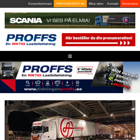
Skip
Korsordsvinnare
PRENUMERERA NU
Mina sidor
Kontakt
Annonsera
to
content
≡