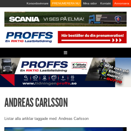
Skip
Korsordsvinnare
PRENUMERERA NU
Mina sidor
Kontakt
Annonsera
to
content
≡
ANDREAS CARLSSON
Listar alla artiklar taggade med: Andreas Carlsson