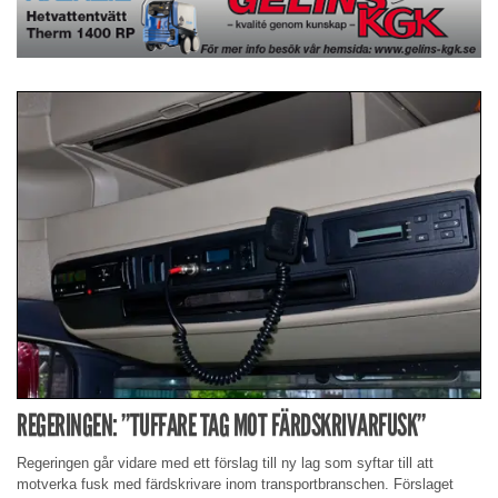
REGERINGEN: ”TUFFARE TAG MOT FÄRDSKRIVARFUSK”
Regeringen går vidare med ett förslag till ny lag som syftar till att
motverka fusk med färdskrivare inom transportbranschen. Förslaget