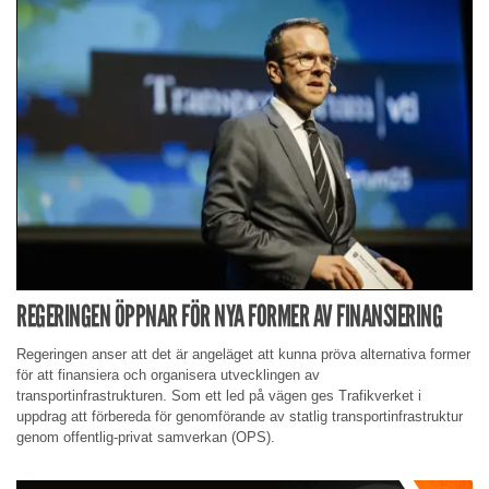
REGERINGEN ÖPPNAR FÖR NYA FORMER AV FINANSIERING
Regeringen anser att det är angeläget att kunna pröva alternativa former
för att finansiera och organisera utvecklingen av
transportinfrastrukturen. Som ett led på vägen ges Trafikverket i
uppdrag att förbereda för genomförande av statlig transportinfrastruktur
genom offentlig-privat samverkan (OPS).