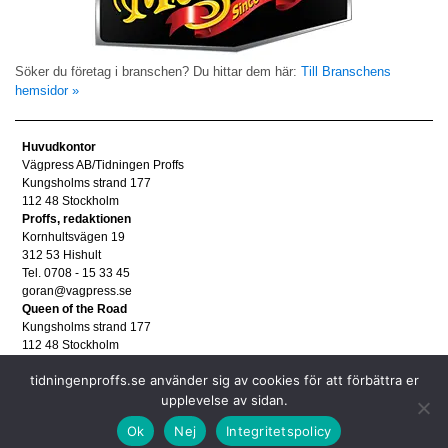
Söker du företag i branschen? Du hittar dem här:
Till Branschens
hemsidor »
Huvudkontor
Vägpress AB/Tidningen Proffs
Kungsholms strand 177
112 48 Stockholm
Proffs, redaktionen
Kornhultsvägen 19
312 53 Hishult
Tel. 0708 - 15 33 45
goran@vagpress.se
Queen of the Road
Kungsholms strand 177
112 48 Stockholm
Annonsera
tidningenproffs.se använder sig av cookies för att förbättra er
Tel. 08 - 653 83 80
annons@vagpress.se
upplevelse av sidan.
Personuppgifter
Ok
Nej
Integritetspolicy
Personuppgifter/GDPR