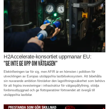
H2Accelerate-konsortiet uppmanar EU:
”GE INTE GE UPP OM VÄTGASEN”
Elektrifieringen tar för sig, men AFIR är en hörnsten i politiken för
utvecklingen av Europas utsläppsfria lastbilsekosystem. Att bibehålla
sin nuvarande ambition förstärker den lagstiftningssäkerhet som behövs
för att frigöra investeringar i infrastruktur för vätgaspåfyllning, stödja
fordonsutbyggnad och ge flottoperatörer förtroendet att övergå till
utsläppsfria lastbilar.