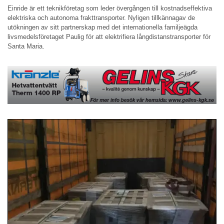
Einride är ett teknikföretag som leder övergången till kostnadseffektiva
elektriska och autonoma frakttransporter. Nyligen tillkännagav de
utökningen av sitt partnerskap med det internationella familjeägda
livsmedelsföretaget Paulig för att elektrifiera långdistanstransporter för
Santa Maria.