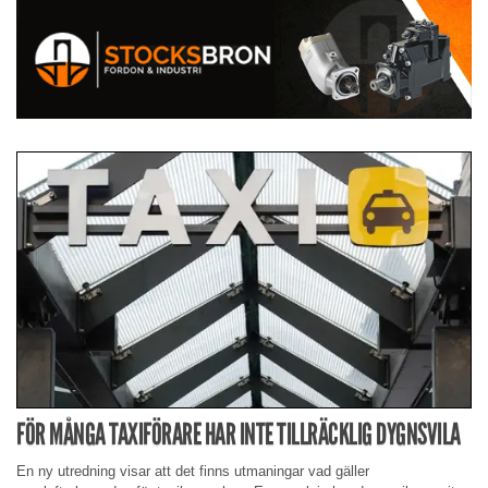
FÖR MÅNGA TAXIFÖRARE HAR INTE TILLRÄCKLIG DYGNSVILA
En ny utredning visar att det finns utmaningar vad gäller