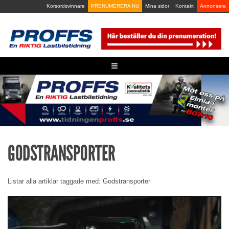
Skip
Korsordsvinnare
PRENUMERERA NU
Mina sidor
Kontakt
Annonsera
to
content
≡
GODSTRANSPORTER
Listar alla artiklar taggade med: Godstransporter