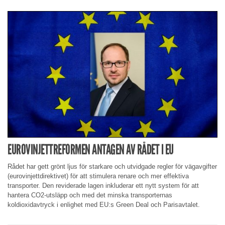
EUROVINJETTREFORMEN ANTAGEN AV RÅDET I EU
Rådet har gett grönt ljus för starkare och utvidgade regler för vägavgifter
(eurovinjettdirektivet) för att stimulera renare och mer effektiva
transporter. Den reviderade lagen inkluderar ett nytt system för att
hantera CO2-utsläpp och med det minska transporternas
koldioxidavtryck i enlighet med EU:s Green Deal och Parisavtalet.