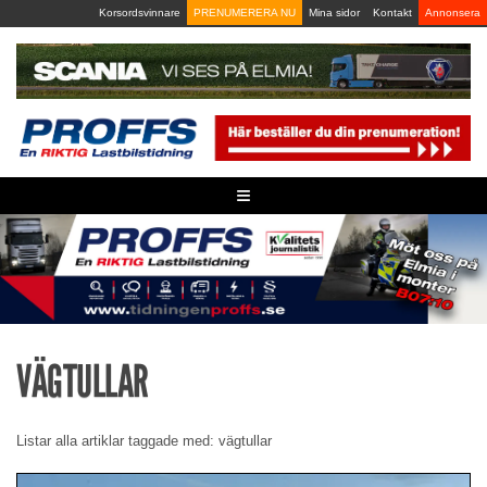
Skip
Korsordsvinnare
PRENUMERERA NU
Mina sidor
Kontakt
Annonsera
to
content
≡
VÄGTULLAR
Listar alla artiklar taggade med: vägtullar