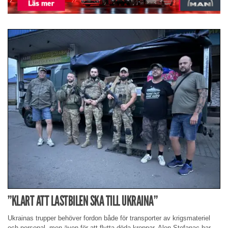
”KLART ATT LASTBILEN SKA TILL UKRAINA”
Ukrainas trupper behöver fordon både för transporter av krigsmateriel
och personal, men även för att flytta döda kroppar. Alen Stefanac har