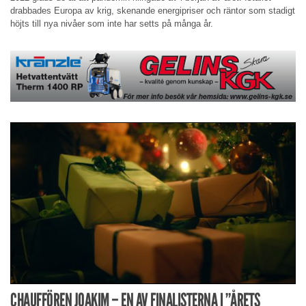
drabbades Europa av krig, skenande energipriser och räntor som stadigt
höjts till nya nivåer som inte har setts på många år.
CHAUFFÖREN JOAKIM – EN AV FINALISTERNA I ”ÅRETS