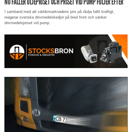
NU FALLER OLJEPRISET OCH PRISET VID PUMP FÖLJER EFTER
I samband med att världsmarknadens pris på råolja fallit kraftigt,
reagerar svenska drivmedelskedjor på bred front och sänker
drivmedelspriset vid pump.