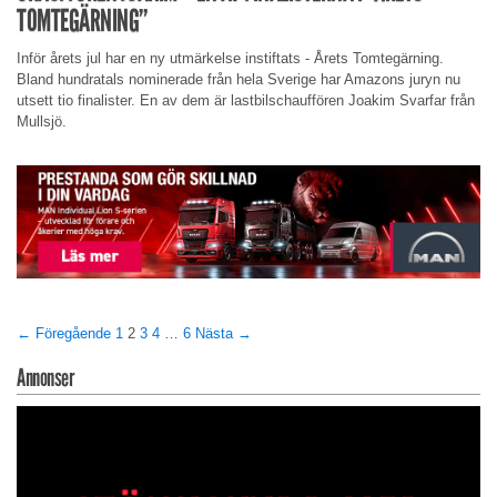
TOMTEGÄRNING”
Inför årets jul har en ny utmärkelse instiftats - Årets Tomtegärning.
Bland hundratals nominerade från hela Sverige har Amazons juryn nu
utsett tio finalister. En av dem är lastbilschauffören Joakim Svarfar från
Mullsjö.
← Föregående
1
2
3
4
…
6
Nästa →
Annonser