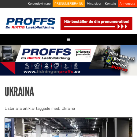
Skip
Korsordsvinnare
PRENUMERERA NU
Mina sidor
Kontakt
Annonsera
to
content
≡
UKRAINA
Listar alla artiklar taggade med: Ukraina