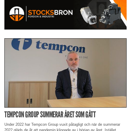
TEMPCON GROUP SUMMERAR ÅRET SOM GÅTT
Under 2022 har Tempcon Group vuxit påtagligt och när de summerar
2022 gläds de åt att pandemin klingade av i början av året. Istället