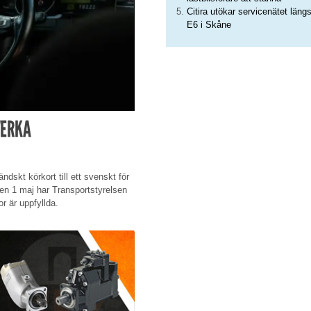
Citira utökar servicenätet läng
E6 i Skåne
VERKA
ndskt körkort till ett svenskt för
en 1 maj har Transportstyrelsen
or är uppfyllda.