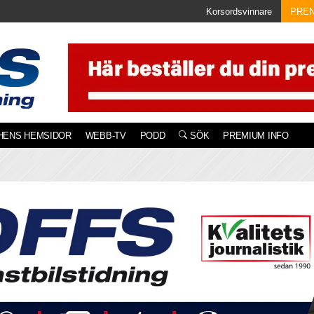
Korsordsvinnare
PRE
HENS HEMSIDOR
WEBB-TV
PODD
SÖK
PREMIUM INFO