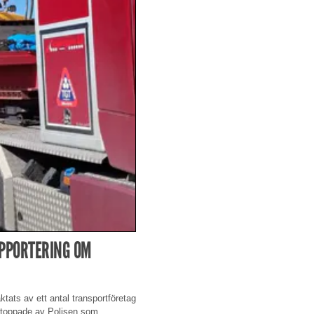
APPORTERING OM
ats av ett antal transportföretag
t stoppade av Polisen som