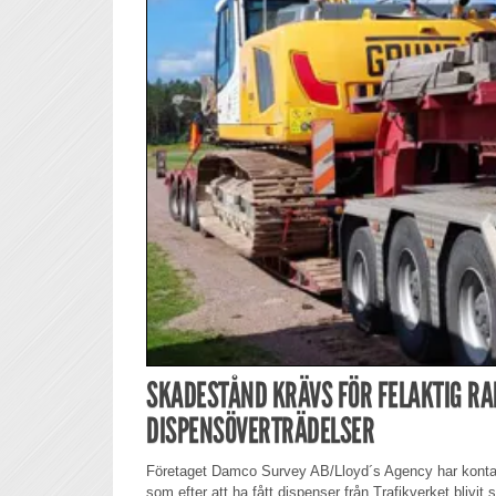
SKADESTÅND KRÄVS FÖR FELAKTIG R
DISPENSÖVERTRÄDELSER
Företaget Damco Survey AB/Lloyd´s Agency har kontakt
som efter att ha fått dispenser från Trafikverket blivi