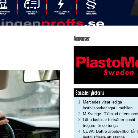
Annonser
Senaste nyheterna
Mercedes visar lediga
lastbilsparkeringar i mobilen
M Sverige: ”Förbjud eftersupni
Lätta lastbilar fortsätter uppåt 
trögare för de tunga
CEVA: Bättre arbetsvillkor får f
lastbilsförare att stanna