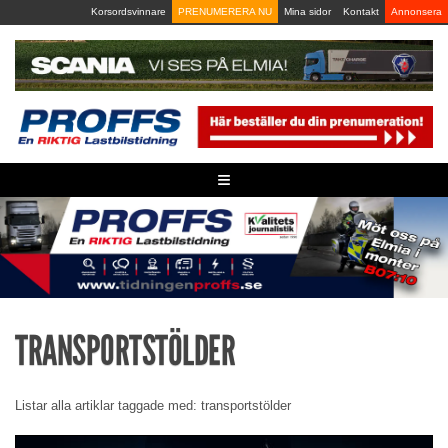
Skip
Korsordsvinnare
PRENUMERERA NU
Mina sidor
Kontakt
Annonsera
to
content
≡
TRANSPORTSTÖLDER
Listar alla artiklar taggade med: transportstölder