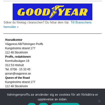
Söker du företag i branschen? Du hittar dem här:
Till Branschens
hemsidor »
Huvudkontor
Vägpress AB/Tidningen Proffs
Kungsholms strand 177
112 48 Stockholm
Proffs, redaktionen
Kornhultsvägen 19
312 53 Hishult
Tel. 0708 - 15 33 45
goran@vagpress.se
Queen of the Road
Kungsholms strand 177
112 48 Stockholm
Annonsera
tidningenproffs.se använder sig av cookies för att förbättra er
Tel. 08 - 653 83 80
upplevelse av sidan.
annons@vagpress.se
Personuppgifter