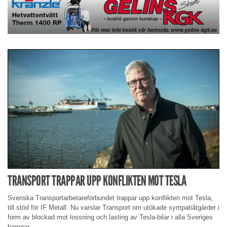
TRANSPORT TRAPPAR UPP KONFLIKTEN MOT TESLA
Svenska Transportarbetareförbundet trappar upp konflikten mot Tesla,
till stöd för IF Metall. Nu varslar Transport om utökade sympatiåtgärder i
form av blockad mot lossning och lasting av Tesla-bilar i alla Sveriges
hamnar.