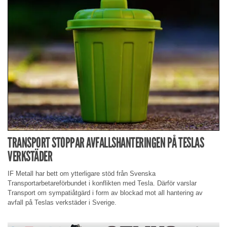
TRANSPORT STOPPAR AVFALLSHANTERINGEN PÅ TESLAS
VERKSTÄDER
IF Metall har bett om ytterligare stöd från Svenska
Transportarbetareförbundet i konflikten med Tesla. Därför varslar
Transport om sympatiåtgärd i form av blockad mot all hantering av
avfall på Teslas verkstäder i Sverige.