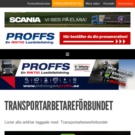
Skip
Korsordsvinnare
PRENUMERERA NU
Mina sidor
Kontakt
Annonsera
to
content
≡
TRANSPORTARBETAREFÖRBUNDET
Listar alla artiklar taggade med: Transportarbetareförbundet