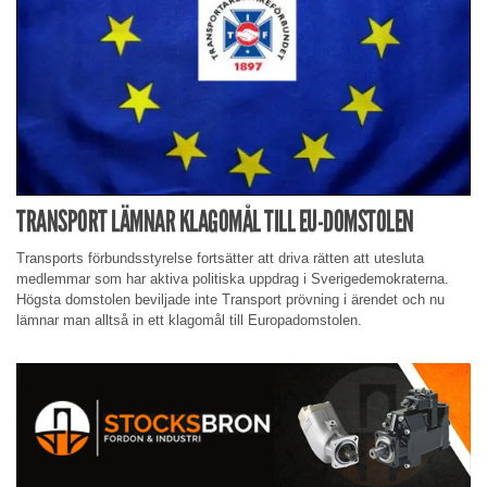
TRANSPORT LÄMNAR KLAGOMÅL TILL EU-DOMSTOLEN
Transports förbundsstyrelse fortsätter att driva rätten att utesluta
medlemmar som har aktiva politiska uppdrag i Sverigedemokraterna.
Högsta domstolen beviljade inte Transport prövning i ärendet och nu
lämnar man alltså in ett klagomål till Europadomstolen.