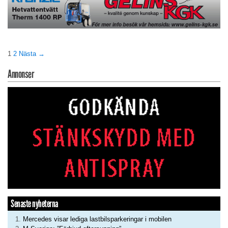
1
2
Nästa →
Annonser
Senaste nyheterna
Mercedes visar lediga lastbilsparkeringar i mobilen