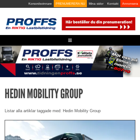
Skip
Korsordsvinnare
PRENUMERERA NU
Mina sidor
Kontakt
Annonsera
to
content
≡
HEDIN MOBILITY GROUP
Listar alla artiklar taggade med: Hedin Mobility Group