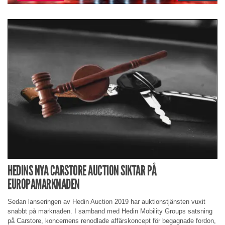
HEDINS NYA CARSTORE AUCTION SIKTAR PÅ
EUROPAMARKNADEN
Sedan lanseringen av Hedin Auction 2019 har auktionstjänsten vuxit
snabbt på marknaden. I samband med Hedin Mobility Groups satsning
på Carstore, koncernens renodlade affärskoncept för begagnade fordon,