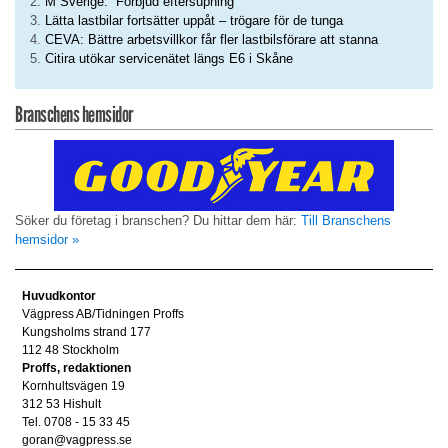
M Sverige: ”Förbjud eftersupning”
Lätta lastbilar fortsätter uppåt – trögare för de tunga
CEVA: Bättre arbetsvillkor får fler lastbilsförare att stanna
Citira utökar servicenätet längs E6 i Skåne
Branschens hemsidor
Söker du företag i branschen? Du hittar dem här:
Till Branschens
hemsidor »
Huvudkontor
Vägpress AB/Tidningen Proffs
Kungsholms strand 177
112 48 Stockholm
Proffs, redaktionen
Kornhultsvägen 19
312 53 Hishult
Tel. 0708 - 15 33 45
goran@vagpress.se