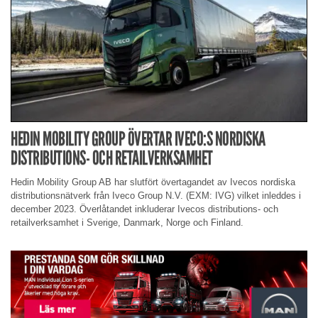
HEDIN MOBILITY GROUP ÖVERTAR IVECO:S NORDISKA
DISTRIBUTIONS- OCH RETAILVERKSAMHET
Hedin Mobility Group AB har slutfört övertagandet av Ivecos nordiska
distributionsnätverk från Iveco Group N.V. (EXM: IVG) vilket inleddes i
december 2023. Överlåtandet inkluderar Ivecos distributions- och
retailverksamhet i Sverige, Danmark, Norge och Finland.