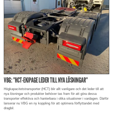
VBG: ”HCT-EKIPAGE LEDER TILL NYA LÖSNINGAR”
Högkapacitetstransporter (HCT) blir allt vanligare och det leder till att
nya lösningar och produkter behöver tas fram för att göra dessa
transporter effektiva och hanterbara i olika situationer i vardagen. Därför
lanserar nu VBG en ny koppling för att optimera förflyttandet med
dragbil.