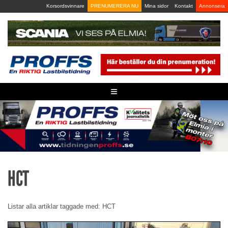
Skip
Korsordsvinnare
PRENUMERERA NU
Mina sidor
Kontakt
Annonsera
to
content
≡
HCT
Listar alla artiklar taggade med: HCT