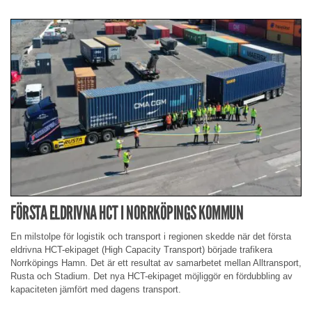
FÖRSTA ELDRIVNA HCT I NORRKÖPINGS KOMMUN
En milstolpe för logistik och transport i regionen skedde när det första
eldrivna HCT-ekipaget (High Capacity Transport) började trafikera
Norrköpings Hamn. Det är ett resultat av samarbetet mellan Alltransport,
Rusta och Stadium. Det nya HCT-ekipaget möjliggör en fördubbling av
kapaciteten jämfört med dagens transport.