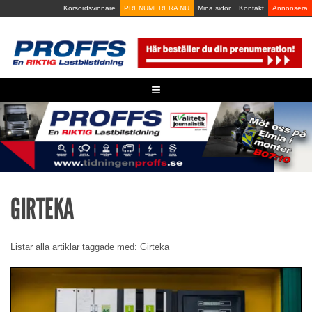
Skip
Korsordsvinnare
PRENUMERERA NU
Mina sidor
Kontakt
Annonsera
to
content
≡
GIRTEKA
Listar alla artiklar taggade med: Girteka