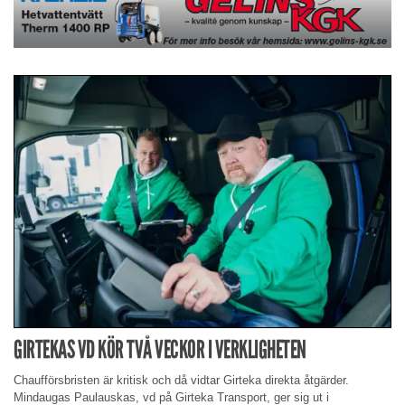
GIRTEKAS VD KÖR TVÅ VECKOR I VERKLIGHETEN
Chaufförsbristen är kritisk och då vidtar Girteka direkta åtgärder.
Mindaugas Paulauskas, vd på Girteka Transport, ger sig ut i