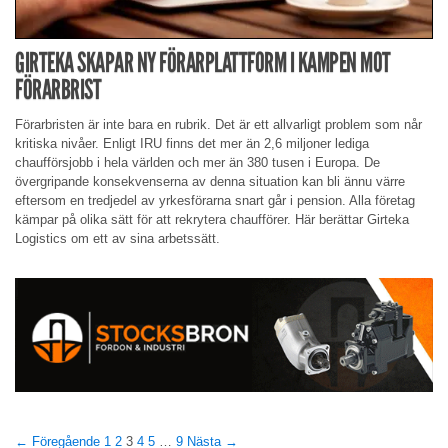
GIRTEKA SKAPAR NY FÖRARPLATTFORM I KAMPEN MOT
FÖRARBRIST
Förarbristen är inte bara en rubrik. Det är ett allvarligt problem som når
kritiska nivåer. Enligt IRU finns det mer än 2,6 miljoner lediga
chaufförsjobb i hela världen och mer än 380 tusen i Europa. De
övergripande konsekvenserna av denna situation kan bli ännu värre
eftersom en tredjedel av yrkesförarna snart går i pension. Alla företag
kämpar på olika sätt för att rekrytera chaufförer. Här berättar Girteka
Logistics om ett av sina arbetssätt.
← Föregående
1
2
3
4
5
…
9
Nästa →