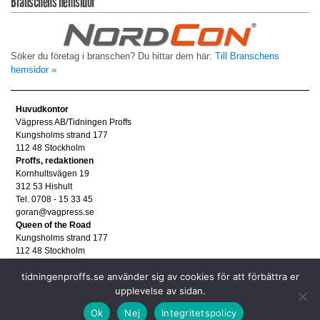
Branschens hemsidor
Söker du företag i branschen? Du hittar dem här:
Till Branschens
hemsidor »
Huvudkontor
Vägpress AB/Tidningen Proffs
Kungsholms strand 177
112 48 Stockholm
Proffs, redaktionen
Kornhultsvägen 19
312 53 Hishult
Tel. 0708 - 15 33 45
goran@vagpress.se
Queen of the Road
Kungsholms strand 177
112 48 Stockholm
Annonsera
tidningenproffs.se använder sig av cookies för att förbättra er
Tel. 08 - 653 83 80
annons@vagpress.se
upplevelse av sidan.
Personuppgifter
Ok
Nej
Integritetspolicy
Personuppgifter/GDPR