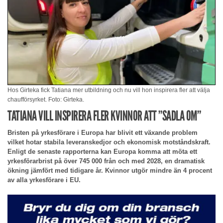
Hos Girteka fick Tatiana mer utbildning och nu vill hon inspirera fler att välja
chaufförsyrket. Foto: Girteka.
TATIANA VILL INSPIRERA FLER KVINNOR ATT ”SADLA OM”
Bristen på yrkesförare i Europa har blivit ett växande problem
vilket hotar stabila leveranskedjor och ekonomisk motståndskraft.
Enligt de senaste rapporterna kan Europa komma att möta ett
yrkesförarbrist på över 745 000 från och med 2028, en dramatisk
ökning jämfört med tidigare år. Kvinnor utgör mindre än 4 procent
av alla yrkesförare i EU.