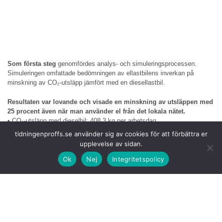
Som första steg
genomfördes analys- och simuleringsprocessen.
Simuleringen omfattade bedömningen av ellastbilens inverkan på
minskning av CO₂-utsläpp jämfört med en diesellastbil.
Resultaten var lovande och visade en minskning av utsläppen med
25 procent även när man använder el från det lokala nätet.
•
CO₂-utsläpp med dieselbil: 408,3 kg per arbetsdag
•
CO₂-utsläpp med hjälp av ellastbil (lokalt nät): 300,7 kg per arbetsdag
tidningenproffs.se använder sig av cookies för att förbättra er
•
CO₂-utsläpp med ellastbil (förnybar energi): 0 kg per arbetsdag
upplevelse av sidan.
Under planeringsfasen
uppstod en rad logistiska utmaningar, särskilt
Ok
Nej
Integritetspolicy
när det gäller laddningsmöjligheter på plats. Läkemedelsföretagets
anläggningar hade begränsad nätkapacitet vilket gjorde laddning både
vid avfärd och ankomst omöjlig.
Tillsammans med
kunden analyserade Girteka flera alternativ som
bland annat offentliga laddningslösningar nära depån.