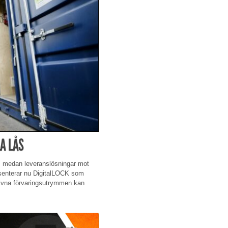
A LÅS
nt, medan leveranslösningar mot
esenterar nu DigitalLOCK som
ngivna förvaringsutrymmen kan