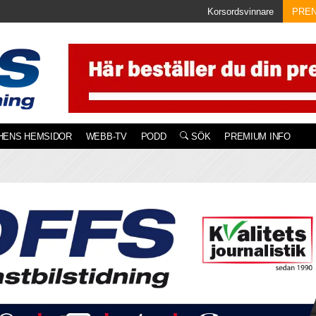
Korsordsvinnare
PRE
HENS HEMSIDOR
WEBB-TV
PODD
SÖK
PREMIUM INFO