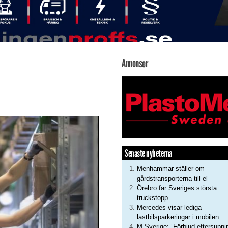
Annonser
Senaste nyheterna
Menhammar ställer om
gårdstransporterna till el
Örebro får Sveriges största
truckstopp
Mercedes visar lediga
lastbilsparkeringar i mobilen
M Sverige: ”Förbjud eftersupni