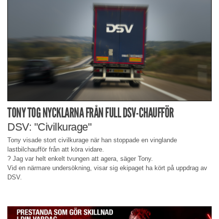
TONY TOG NYCKLARNA FRÅN FULL DSV-CHAUFFÖR
DSV: "Civilkurage"
Tony visade stort civilkurage när han stoppade en vinglande
lastbilchaufför från att köra vidare.
? Jag var helt enkelt tvungen att agera, säger Tony.
Vid en närmare undersökning, visar sig ekipaget ha kört på uppdrag av
DSV.