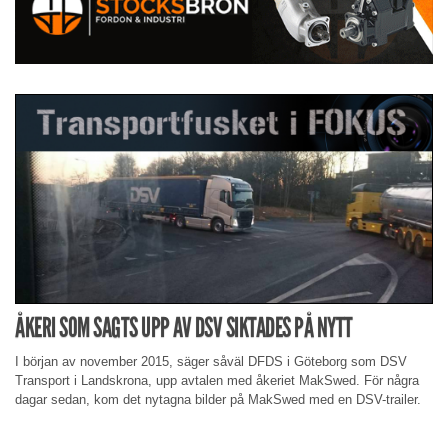
ÅKERI SOM SAGTS UPP AV DSV SIKTADES PÅ NYTT
I början av november 2015, säger såväl DFDS i Göteborg som DSV
Transport i Landskrona, upp avtalen med åkeriet MakSwed. För några
dagar sedan, kom det nytagna bilder på MakSwed med en DSV-trailer.