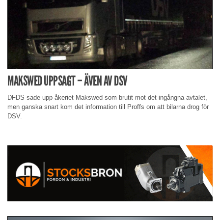
MAKSWED UPPSAGT – ÄVEN AV DSV
DFDS sade upp åkeriet Makswed som brutit mot det ingångna avtalet,
men ganska snart kom det information till Proffs om att bilarna drog för
DSV.