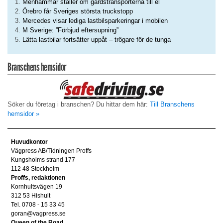
Menhammar ställer om gårdstransporterna till el
Örebro får Sveriges största truckstopp
Mercedes visar lediga lastbilsparkeringar i mobilen
M Sverige: ”Förbjud eftersupning”
Lätta lastbilar fortsätter uppåt – trögare för de tunga
Branschens hemsidor
Söker du företag i branschen? Du hittar dem här:
Till Branschens
hemsidor »
Huvudkontor
Vägpress AB/Tidningen Proffs
Kungsholms strand 177
112 48 Stockholm
Proffs, redaktionen
Kornhultsvägen 19
312 53 Hishult
Tel. 0708 - 15 33 45
goran@vagpress.se
Queen of the Road