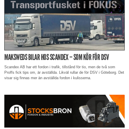
MAKSWEDS BILAR HOS SCANDEX – SOM KÖR FÖR DSV
Scandex AB har ett fordon i trafik, tillstånd för tio, men de två som
Proffs fick tips om, är avställda. Likväl rullar de för DSV i Göteborg. Det
visar sig finnas mer än avställda fordon i kulisserna.