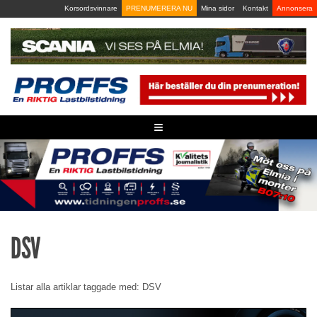
Skip
Korsordsvinnare
PRENUMERERA NU
Mina sidor
Kontakt
Annonsera
to
content
≡
DSV
Listar alla artiklar taggade med: DSV