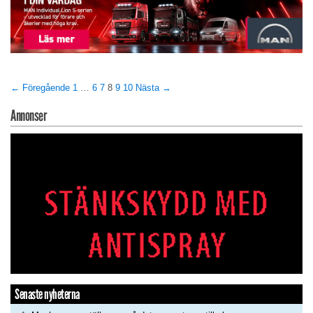
← Föregående
1
…
6
7
8
9
10
Nästa →
Annonser
Senaste nyheterna