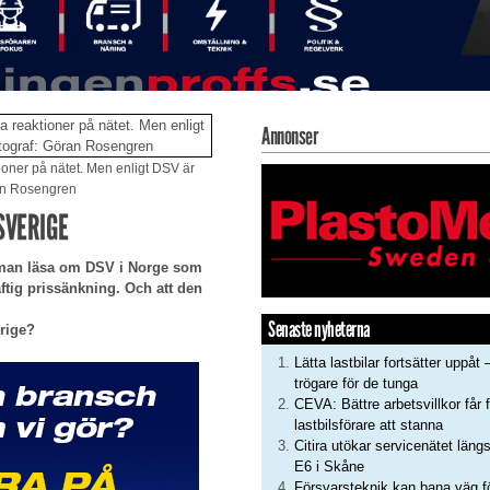
Annonser
ioner på nätet. Men enligt DSV är
öran Rosengren
SVERIGE
 man läsa om DSV i Norge som
aftig prissänkning. Och att den
Senaste nyheterna
erige?
Lätta lastbilar fortsätter uppåt 
trögare för de tunga
CEVA: Bättre arbetsvillkor får f
lastbilsförare att stanna
Citira utökar servicenätet läng
E6 i Skåne
Försvarsteknik kan bana väg f