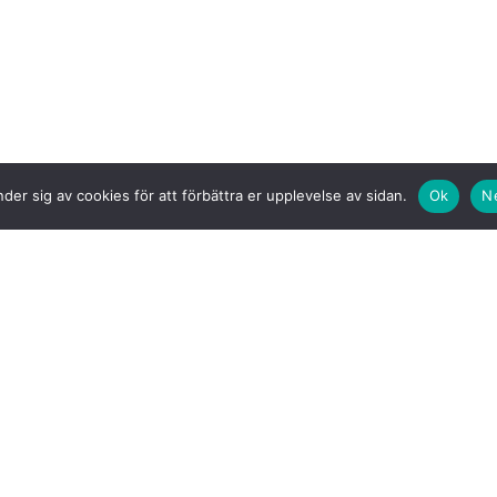
der sig av cookies för att förbättra er upplevelse av sidan.
Ok
N