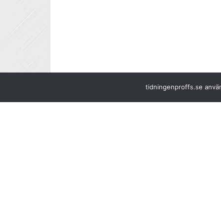
tidningenproffs.se använ