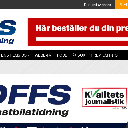
Korsordsvinnare
PRE
HENS HEMSIDOR
WEBB-TV
PODD
SÖK
PREMIUM INFO