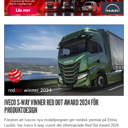
IVECO S-WAY VINNER RED DOT AWARD 2024 FÖR
PRODUKTDESIGN
Förutom att Ivecos nya modellprogram gör nordisk premiär på Elmia
Lastbil, har Iveco S-way vunnit det eftertraktade Red Dot Award 2024