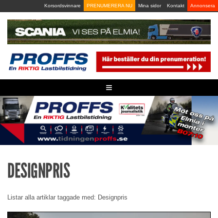
Skip
Korsordsvinnare
PRENUMERERA NU
Mina sidor
Kontakt
Annonsera
to
content
≡
DESIGNPRIS
Listar alla artiklar taggade med: Designpris