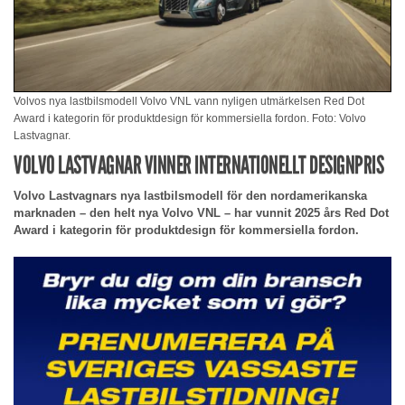
Volvos nya lastbilsmodell Volvo VNL vann nyligen utmärkelsen Red Dot
Award i kategorin för produktdesign för kommersiella fordon. Foto: Volvo
Lastvagnar.
VOLVO LASTVAGNAR VINNER INTERNATIONELLT DESIGNPRIS
Volvo Lastvagnars nya lastbilsmodell för den nordamerikanska
marknaden – den helt nya Volvo VNL – har vunnit 2025 års Red Dot
Award i kategorin för produktdesign för kommersiella fordon.