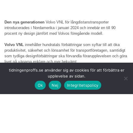
Den nya generationen
Volvo VNL för långdistanstransporter
introducerades i Nordamerika i januari 2024 och innebär en till 90
procent ny design jämfört med Volvos föregående modell.
Volvo VNL
innehåller hundratals förbättringar som syftar till att öka
produktivitet, säkerhet och lönsamhet för transportföretagen, samtidigt
som tydliga designförbättringar ska förvandla förarupplevelsen och göra
livet på vägarna enklare och mer bekvämt.
tidningenproffs.se använder sig av cookies för att förbättra er
Den helt nya
Volvo
VNL designades för att förändra allt vad gäller
upplevelse av sidan.
tunga lastbilar. Med VNL började man med ett tomt papper och byggde
lastbilen från grunden.
Ok
Nej
Integritetspolicy
Med sina dynamiska
linjer, optimerade aerodynamik, böjda vindruta
och kilformade profil signalerar den yttre designen ett industriskifte och
speglar Volvos varumärkes styrkor på ett visuellt sätt.
Inuti hytten
introducerar den förarfokuserade interiören en helt ny 24-
volts elektrisk arkitektur som ger branschledande funktioner som
dynamiska skärmar, ett kameraövervakningssystem, induktiv laddning,