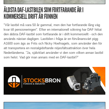
ÄLDSTA DAF-LASTBILEN SOM FORTFARANDE ÄR I
KOMMERSIELL DRIFT ÄR FUNNEN
"Vår lastbil må vara 50 år gammal, men den har fortfarande lång väg
kvar till pensioneringen". Efter en internationell sökning har DAF hittat
den äldsta DAF-lastbil som fortfarande är i drift kommersiellt - och den
används nästan dagligen. Lastbilen i fråga är en förvånansvärt pigg
A1600 som ägs av Frits och Nicky Hoefnagels, som använder den för
att transportera en nostalgidoftande nöjesfältsattraktion över hela
Nederländerna. ”Ja, självklart använder vi den som vilken annan lastbil
som helst. Vad gör man annars med en DAF-lastbil?”