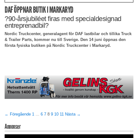
DAF ÖPPNAR BUTIK I MARKARYD
?90-årsjubiléet firas med specialdesignad
entreprenadbil?
Nordic Truckcenter, generalagent för DAF lastbilar och tillika Truck
& Trailer Parts, kommer nu till Sverige. Den 14 juni öppnas den
första fysiska butiken på Nordic Truckcenter i Markaryd.
← Föregående
1
…
6
7
8
9
10
11
Nästa →
Annonser