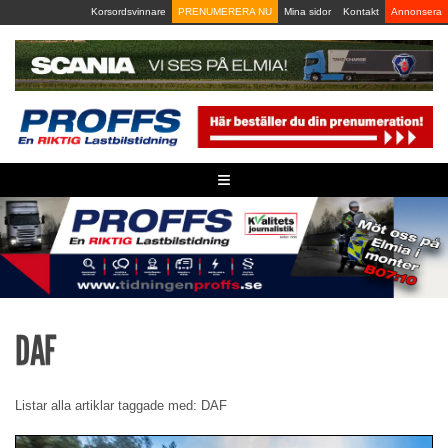
Skip
Korsordsvinnare
PRENUMERERA NU
Mina sidor
Kontakt
Annonsera
to
content
≡
DAF
Listar alla artiklar taggade med: DAF